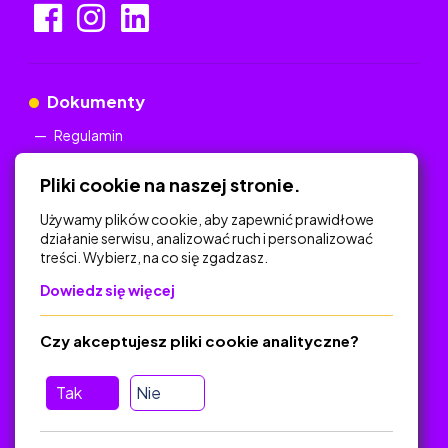
Dokumenty
Regulamin
Polityka Prywatności
Pliki cookie na naszej stronie.
Używamy plików cookie, aby zapewnić prawidłowe
działanie serwisu, analizować ruch i personalizować
treści. Wybierz, na co się zgadzasz.
Na skróty
Dowiedz się więcej
Polityka Prywatności
Regulamin
Czy akceptujesz pliki cookie analityczne?
O platformie
Baza materiałów dydaktycznych
Tak
Nie
Jak zostać autorem
FAQ