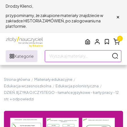
Drodzy Klienci,
×
przypominamy, że zakupione materiały znajdziecie w
zakładce HISTORIA ZAMÓWIEŃ, po zalogowaniu na
platformie.
0
Kategorie
Strona główna
/
Materiały edukacyjne
/
Edukacja wczesnoszkolna
/
Edukacja polonistyczna
/
DZIEŃ JĘZYKA OJCZYSTEGO - łamańce językowe - karty pracy - 12
str. + odpowiedzi