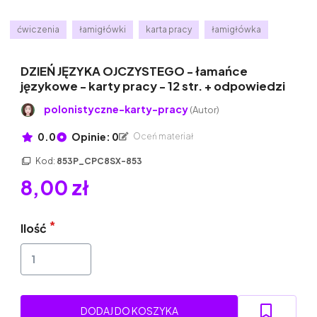
ćwiczenia
łamigłówki
karta pracy
łamigłówka
DZIEŃ JĘZYKA OJCZYSTEGO - łamańce
językowe - karty pracy - 12 str. + odpowiedzi
polonistyczne-karty-pracy
(Autor)
0.0
Opinie: 0
Oceń materiał
Kod:
853P_CPC8SX-853
8,00 zł
Ilość
DODAJ DO KOSZYKA