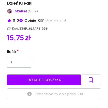
Dzień Kredki
szansa
(Autor)
0.0
Opinie: 0
Oceń materiał
Kod:
338P_8L7AP6-338
15,75 zł
Ilość
DODAJ DO KOSZYKA
Zobacz pełny opis produktu