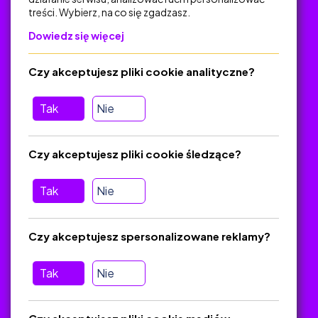
treści. Wybierz, na co się zgadzasz.
Na skróty
Dowiedz się więcej
Polityka Prywatności
Regulamin
Czy akceptujesz pliki cookie analityczne?
O platformie
Baza materiałów dydaktycznych
Tak
Nie
Jak zostać autorem
FAQ
Czy akceptujesz pliki cookie śledzące?
Tak
Nie
Pomoc
Masz pytania? Wyślij e-mail:
admin@zlotynauczyciel.pl
Czy akceptujesz spersonalizowane reklamy?
Zawsze odpowiadamy w ciągu 24 godzin
(Sprawdź, czy
wiadomość nie trafiła do folderu SPAM)
Tak
Nie
ZlotyNauczyciel.pl © 2025, Wszelkie prawa zastrzeżone.