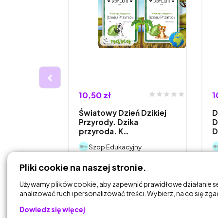
10,50 zł
1
aw zadań
Światowy Dzień Dzikiej
D
Przyrody. Dzika
D
przyroda. K…
D
jny
Szop Edukacyjny
Pliki cookie na naszej stronie.
DODAJ DO
KOSZYKA
Używamy plików cookie, aby zapewnić prawidłowe działanie s
analizować ruch i personalizować treści. Wybierz, na co się zg
Dowiedz się więcej