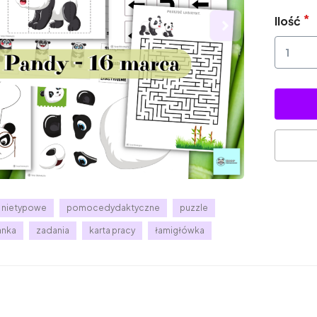
Ilość
ta nietypowe
pomocedydaktyczne
puzzle
anka
zadania
karta pracy
łamigłówka