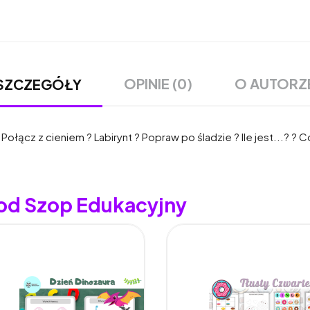
OPINIE (0)
O AUTORZ
SZCZEGÓŁY
ołącz z cieniem ? Labirynt ? Popraw po śladzie ? Ile jest...? ? C
 od Szop Edukacyjny