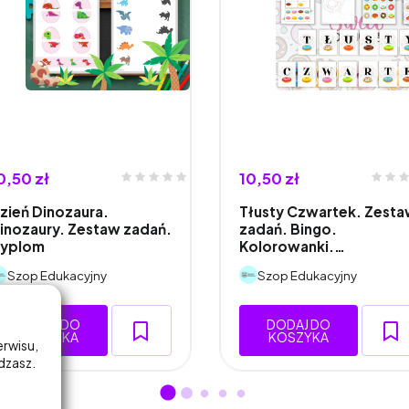
0,50 zł
10,50 zł
zień Dinozaura.
Tłusty Czwartek. Zest
inozaury. Zestaw zadań.
zadań. Bingo.
yplom
Kolorowanki.…
Szop Edukacyjny
Szop Edukacyjny
DODAJ DO
DODAJ DO
KOSZYKA
KOSZYKA
erwisu,
adzasz.