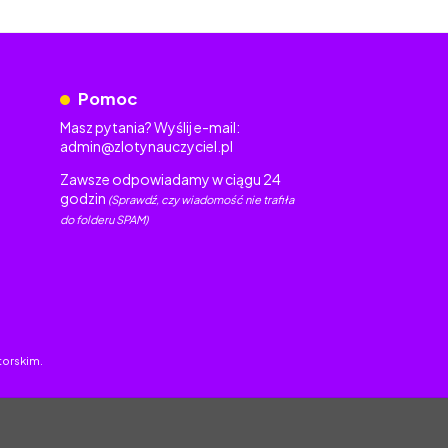
Pomoc
Masz pytania? Wyślij e-mail:
admin@zlotynauczyciel.pl
Zawsze odpowiadamy w ciągu 24
godzin
(Sprawdź, czy wiadomość nie trafiła
do folderu SPAM)
torskim.