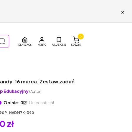
×
0
DLA SZKÓŁ
ULUBIONE
KOSZYK
Pandy. 16 marca. Zestaw zadań
p Edukacyjny
(Autor)
Opinie: 0
Oceń materiał
90P_NADM7K-390
0 zł