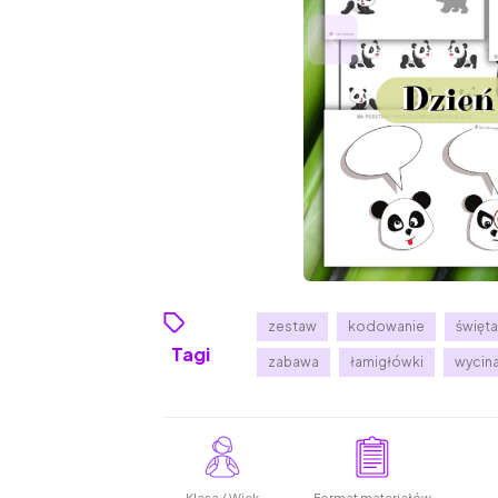
zestaw
kodowanie
świę
Tagi
zabawa
łamigłówki
wycin
Klasa / Wiek
Format materiałów