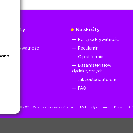
okumenty
Na skróty
Regulamin
Polityka Prywatności
Polityka Prywatności
Regulamin
wane
O platformie
Baza materiałów
dydaktycznych
Jak zostać autorem
FAQ
uczyciel.pl © 2025, Wszelkie prawa zastrzeżone. Materiały chronione Prawem Au