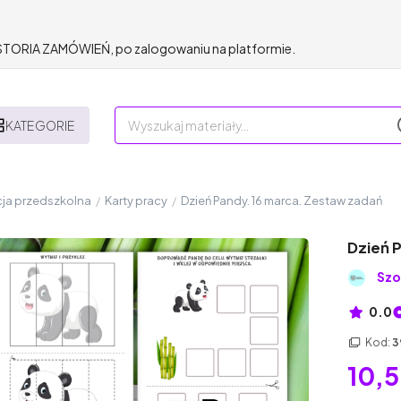
HISTORIA ZAMÓWIEŃ, po zalogowaniu na platformie.
KATEGORIE
ja przedszkolna
/
Karty pracy
/
Dzień Pandy. 16 marca. Zestaw zadań
Dzień 
Szo
0.0
Kod:
3
10,5