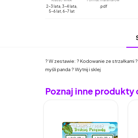
2-3 lata, 3-4 lata,
.pdf
5-6 lat, 6-7 lat
? W zestawie: ? Kodowanie ze strzałkami ? P
myśli panda ? Wytnij i sklej
Poznaj inne produkty