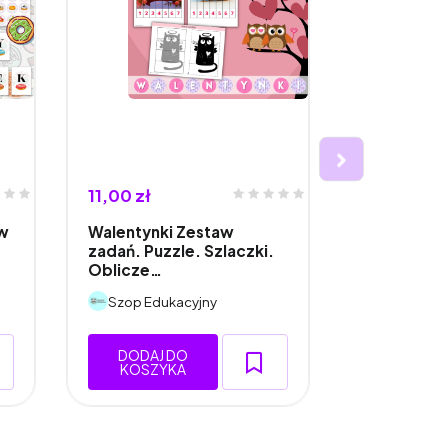
11,00 zł
14,70 zł
aw
Walentynki Zestaw
Dzień Pizzy
zadań. Puzzle. Szlaczki.
Zadania. D
Oblicze…
Przypinki.
Szop Edukacyjny
Szop Eduk
DODAJ DO
DODAJ 
KOSZYKA
KOSZY