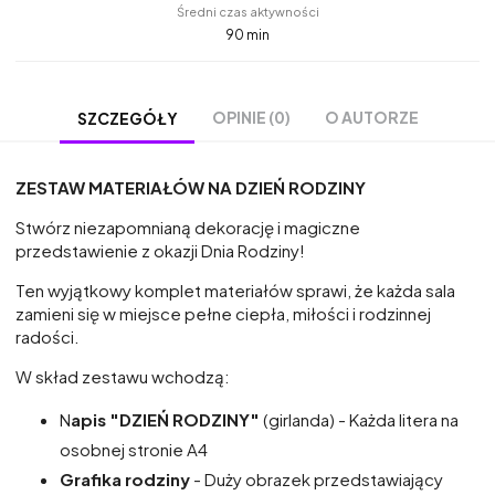
Średni czas aktywności
90 min
OPINIE (0)
O AUTORZE
SZCZEGÓŁY
ZESTAW MATERIAŁÓW NA DZIEŃ RODZINY
Stwórz niezapomnianą dekorację i magiczne
przedstawienie z okazji Dnia Rodziny!
Ten wyjątkowy komplet materiałów sprawi, że każda sala
zamieni się w miejsce pełne ciepła, miłości i rodzinnej
radości.
W skład zestawu wchodzą:
N
apis "DZIEŃ RODZINY"
(girlanda) - Każda litera na
osobnej stronie A4
Grafika rodziny
- Duży obrazek przedstawiający