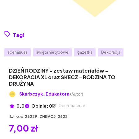
Tagi
scenariusz
święta nietypowe
gazetka
Dekoracja
DZIEŃ RODZINY - zestaw materiałów -
DEKORACJA XL oraz SKECZ - RODZINA TO
DRUŻYNA
Skarbczyk_Edukatora
(Autor)
0.0
Opinie: 0
Oceń materiał
Kod:
2622P_ZHBAC5-2622
7,00 zł