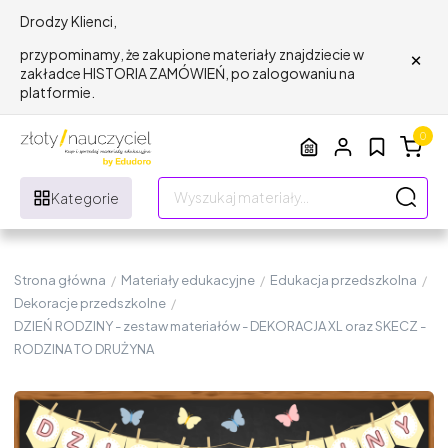
Drodzy Klienci,
×
przypominamy, że zakupione materiały znajdziecie w
zakładce HISTORIA ZAMÓWIEŃ, po zalogowaniu na
platformie.
0
Kategorie
Strona główna
/
Materiały edukacyjne
/
Edukacja przedszkolna
/
Dekoracje przedszkolne
/
DZIEŃ RODZINY - zestaw materiałów - DEKORACJA XL oraz SKECZ -
RODZINA TO DRUŻYNA