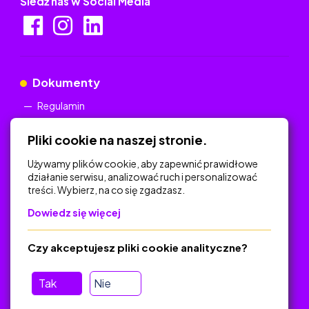
Śledź nas w Social Media
Dokumenty
Regulamin
Polityka Prywatności
Pliki cookie na naszej stronie.
Używamy plików cookie, aby zapewnić prawidłowe
działanie serwisu, analizować ruch i personalizować
treści. Wybierz, na co się zgadzasz.
Na skróty
Dowiedz się więcej
Polityka Prywatności
Regulamin
Czy akceptujesz pliki cookie analityczne?
O platformie
Baza materiałów dydaktycznych
Tak
Nie
Jak zostać autorem