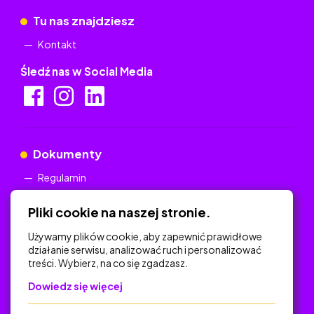
Tu nas znajdziesz
Kontakt
Śledź nas w Social Media
Dokumenty
Regulamin
Polityka Prywatności
Pliki cookie na naszej stronie.
Używamy plików cookie, aby zapewnić prawidłowe
działanie serwisu, analizować ruch i personalizować
treści. Wybierz, na co się zgadzasz.
Na skróty
Dowiedz się więcej
Polityka Prywatności
Regulamin