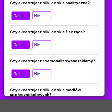
Czy akceptujesz pliki cookie analityczne?
O platformie
Baza materiałów dydaktycznych
Tak
Nie
Jak zostać autorem
FAQ
Czy akceptujesz pliki cookie śledzące?
Tak
Nie
Pomoc
Masz pytania? Wyślij e-mail:
admin@zlotynauczyciel.pl
Czy akceptujesz spersonalizowane reklamy?
Zawsze odpowiadamy w ciągu 24 godzin
(Sprawdź, czy
wiadomość nie trafiła do folderu SPAM)
Tak
Nie
ZlotyNauczyciel.pl © 2025, Wszelkie prawa zastrzeżone.
Czy akceptujesz pliki cookie mediów
Materiały chronione Prawem Autorskim.
społecznościowych?
Tak
Nie