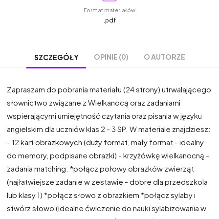
Format materiałów
.pdf
OPINIE (0)
O AUTORZE
SZCZEGÓŁY
Zapraszam do pobrania materiału (24 strony) utrwalającego
słownictwo związane z Wielkanocą oraz zadaniami
wspierającymi umiejętność czytania oraz pisania w języku
angielskim dla uczniów klas 2 - 3 SP. W materiale znajdziesz:
- 12 kart obrazkowych (duży format, mały format - idealny
do memory, podpisane obrazki) - krzyżówkę wielkanocną -
zadania matching: *połącz połowy obrazków zwierząt
(najłatwiejsze zadanie w zestawie - dobre dla przedszkola
lub klasy 1) *połącz słowo z obrazkiem *połącz sylaby i
stwórz słowo (idealne ćwiczenie do nauki sylabizowania w