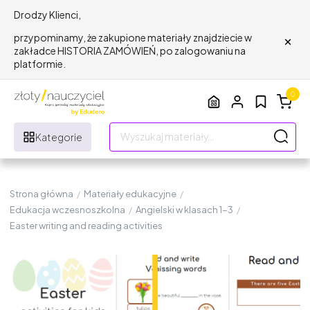
Drodzy Klienci,
×
przypominamy, że zakupione materiały znajdziecie w
zakładce HISTORIA ZAMÓWIEŃ, po zalogowaniu na
platformie.
0
Kategorie
Strona główna
/
Materiały edukacyjne
/
Edukacja wczesnoszkolna
/
Angielski w klasach 1-3
/
Easter writing and reading activities