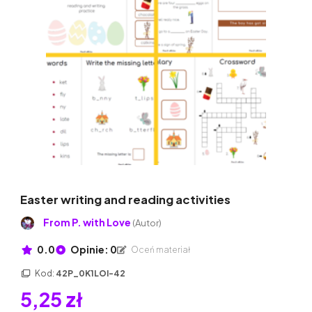
Easter writing and reading activities
From P. with Love
(Autor)
0.0
Opinie: 0
Oceń materiał
Kod:
42P_0K1LOI-42
5,25 zł