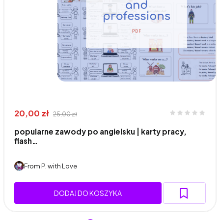
20,00 zł
25,00 zł
popularne zawody po angielsku | karty pracy,
flash…
From P. with Love
DODAJ DO KOSZYKA