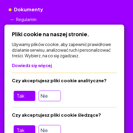
Dokumenty
Regulamin
Polityka Prywatności
Pliki cookie na naszej stronie.
Używamy plików cookie, aby zapewnić prawidłowe
działanie serwisu, analizować ruch i personalizować
treści. Wybierz, na co się zgadzasz.
Na skróty
Dowiedz się więcej
Polityka Prywatności
Regulamin
Czy akceptujesz pliki cookie analityczne?
O platformie
Baza materiałów dydaktycznych
Tak
Nie
Jak zostać autorem
FAQ
Czy akceptujesz pliki cookie śledzące?
Tak
Nie