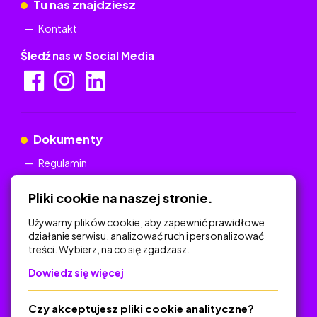
Tu nas znajdziesz
Kontakt
Śledź nas w Social Media
Dokumenty
Regulamin
Polityka Prywatności
Pliki cookie na naszej stronie.
Używamy plików cookie, aby zapewnić prawidłowe
działanie serwisu, analizować ruch i personalizować
treści. Wybierz, na co się zgadzasz.
Na skróty
Dowiedz się więcej
Polityka Prywatności
Regulamin
Czy akceptujesz pliki cookie analityczne?
O platformie