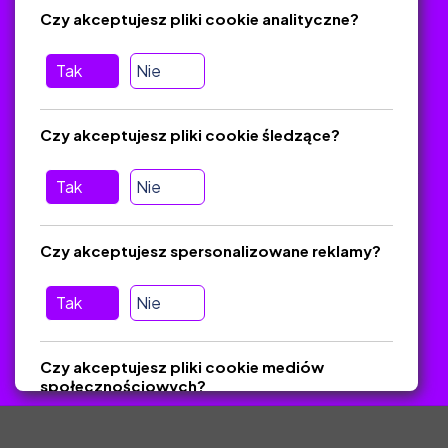
Regulamin
Czy akceptujesz pliki cookie analityczne?
O platformie
Baza materiałów dydaktycznych
Tak
Nie
Jak zostać autorem
FAQ
Czy akceptujesz pliki cookie śledzące?
Tak
Nie
Pomoc
Masz pytania? Wyślij e-mail:
admin@zlotynauczyciel.pl
Czy akceptujesz spersonalizowane reklamy?
Zawsze odpowiadamy w ciągu 24 godzin
(Sprawdź, czy
wiadomość nie trafiła do folderu SPAM)
Tak
Nie
ZlotyNauczyciel.pl © 2025, Wszelkie prawa zastrzeżone.
Czy akceptujesz pliki cookie mediów
Materiały chronione Prawem Autorskim.
społecznościowych?
Tak
Nie