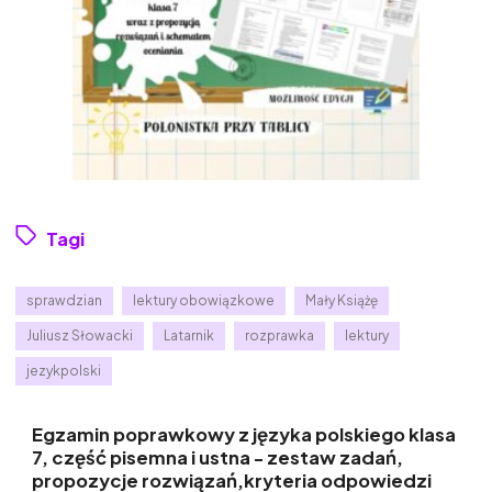
Tagi
sprawdzian
lektury obowiązkowe
Mały Książę
Juliusz Słowacki
Latarnik
rozprawka
lektury
jezykpolski
Egzamin poprawkowy z języka polskiego klasa
7, część pisemna i ustna - zestaw zadań,
propozycje rozwiązań,kryteria odpowiedzi