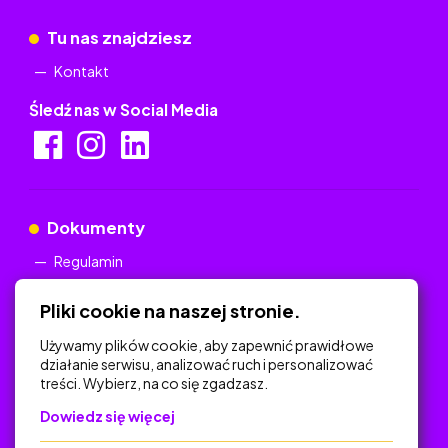
Tu nas znajdziesz
Kontakt
Śledź nas w Social Media
Dokumenty
Regulamin
Polityka Prywatności
Pliki cookie na naszej stronie.
Używamy plików cookie, aby zapewnić prawidłowe
działanie serwisu, analizować ruch i personalizować
treści. Wybierz, na co się zgadzasz.
Na skróty
Dowiedz się więcej
Polityka Prywatności