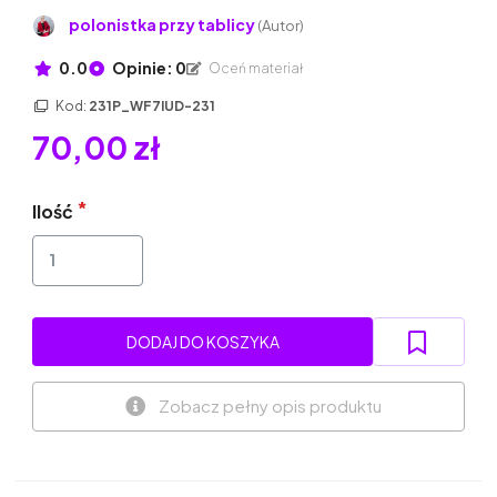
polonistka przy tablicy
(Autor)
0.0
Opinie: 0
Oceń materiał
Kod:
231P_WF7IUD-231
70,00 zł
Ilość
DODAJ DO KOSZYKA
Zobacz pełny opis produktu