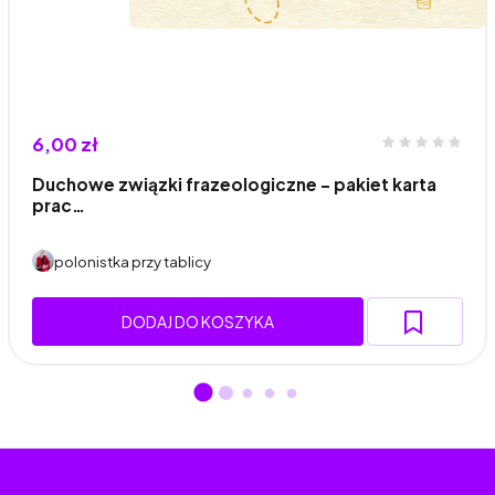
6,00 zł
Duchowe związki frazeologiczne – pakiet karta
prac…
polonistka przy tablicy
DODAJ DO KOSZYKA