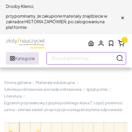
Drodzy Klienci,
×
przypominamy, że zakupione materiały znajdziecie w
zakładce HISTORIA ZAMÓWIEŃ, po zalogowaniu na
platformie.
0
Kategorie
Strona główna
/
Materiały edukacyjne
/
Szkoła podstawowa i ponadpodstawowa
/
Język polski
/
Literatura
/
Egzamin poprawkowy z języka polskiego klasa 7, część pisemna i
ustna - zestaw zadań, propozycje rozwiązań,kryteria odpowiedzi