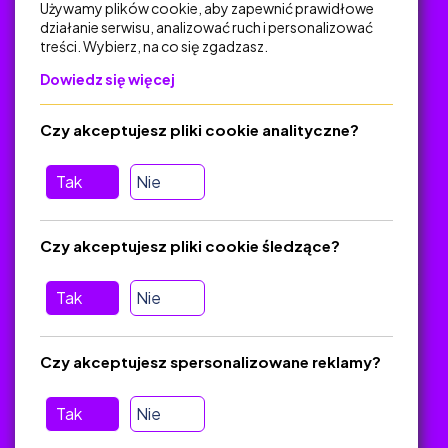
Używamy plików cookie, aby zapewnić prawidłowe
działanie serwisu, analizować ruch i personalizować
treści. Wybierz, na co się zgadzasz.
Na skróty
Dowiedz się więcej
Polityka Prywatności
Regulamin
Czy akceptujesz pliki cookie analityczne?
O platformie
Baza materiałów dydaktycznych
Tak
Nie
Jak zostać autorem
FAQ
Czy akceptujesz pliki cookie śledzące?
Tak
Nie
Pomoc
Masz pytania? Wyślij e-mail:
admin@zlotynauczyciel.pl
Czy akceptujesz spersonalizowane reklamy?
Zawsze odpowiadamy w ciągu 24 godzin
(Sprawdź, czy
wiadomość nie trafiła do folderu SPAM)
Tak
Nie