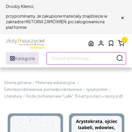
Drodzy Klienci,
×
przypominamy, że zakupione materiały znajdziecie w
zakładce HISTORIA ZAMÓWIEŃ, po zalogowaniu na
platformie.
0
Kategorie
Strona główna
/
Materiały edukacyjne
/
Szkoła podstawowa i ponadpodstawowa
/
Język polski
/
Literatura
/
Fiszki, bohaterowie "Lalki", 15 kart postaci + opisy, pdf