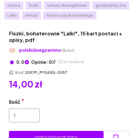
matura
fiszki
lektury obowiązkowe
gra dydaktyczna
Lalka
lektury
matura z języka polskiego
Fiszki, bohaterowie "Lalki", 15 kart postaci +
opisy, pdf
polskidoegzaminu
(Autor)
0.0
Opinie: 0
Oceń materiał
Kod:
2057P_PYS45Q-2057
14,00 zł
Ilość
DODAJ DO KOSZYKA