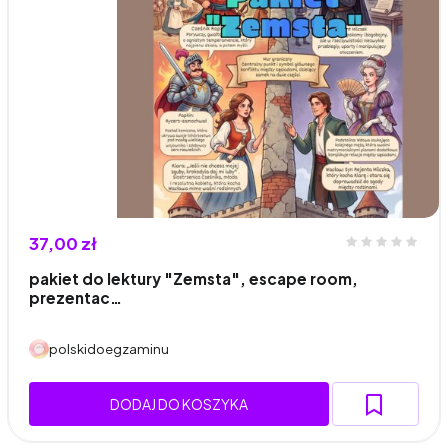
37,00 zł
pakiet do lektury "Zemsta", escape room,
prezentac…
polskidoegzaminu
DODAJ DO KOSZYKA