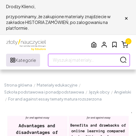
Drodzy Klienci,
×
przypominamy, że zakupione materiały znajdziecie w
zakładce HISTORIA ZAMÓWIEŃ, po zalogowaniu na
platformie.
0
Kategorie
Strona główna
/
Materiały edukacyjne
/
Szkoła podstawowa i ponadpodstawowa
/
Język obcy
/
Angielski
/
For and against essay tematy matura rozszerzona