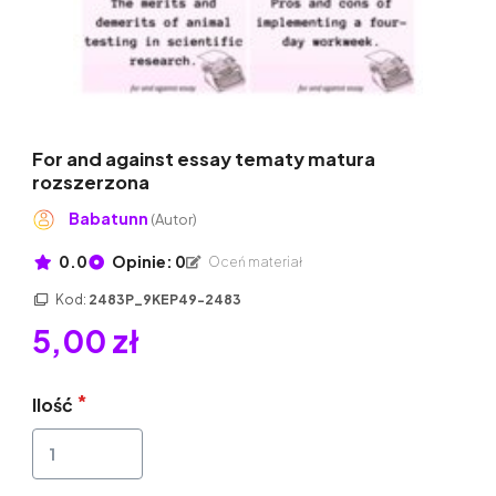
For and against essay tematy matura
rozszerzona
Babatunn
(Autor)
0.0
Opinie: 0
Oceń materiał
Kod:
2483P_9KEP49-2483
5,00 zł
Ilość