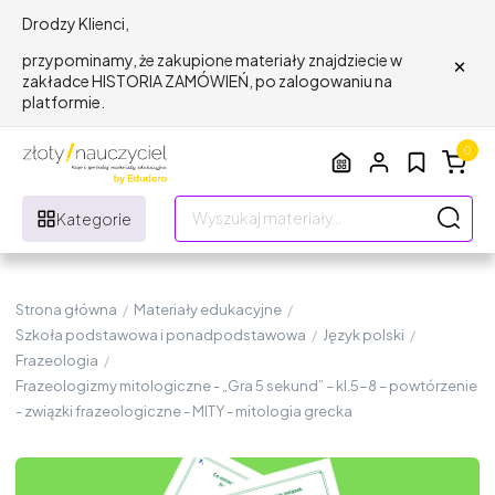
Drodzy Klienci,
×
przypominamy, że zakupione materiały znajdziecie w
zakładce HISTORIA ZAMÓWIEŃ, po zalogowaniu na
platformie.
0
Kategorie
Strona główna
/
Materiały edukacyjne
/
Szkoła podstawowa i ponadpodstawowa
/
Język polski
/
Frazeologia
/
Frazeologizmy mitologiczne - „Gra 5 sekund” – kl.5-8 – powtórzenie
- związki frazeologiczne - MITY - mitologia grecka