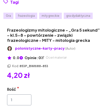
Tagi
Gra
frazeologia
mity greckie
gra dydaktyczna
Frazeologizmy mitologiczne - „Gra 5 sekund”
– kl.5-8 – powtórzenie - związki
frazeologiczne - MITY - mitologia grecka
polonistyczne-karty-pracy
(Autor)
0.0
Opinie: 0
Oceń materiał
Kod:
853P_BW8J88-853
4,20 zł
Ilość