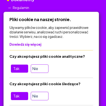
Regulamin
Polityka Prywatności
Pliki cookie na naszej stronie.
Używamy plików cookie, aby zapewnić prawidłowe
działanie serwisu, analizować ruch i personalizować
treści. Wybierz, na co się zgadzasz.
Na skróty
Dowiedz się więcej
Polityka Prywatności
Regulamin
Czy akceptujesz pliki cookie analityczne?
O platformie
Baza materiałów dydaktycznych
Tak
Nie
Jak zostać autorem
FAQ
Czy akceptujesz pliki cookie śledzące?
Tak
Nie
Pomoc