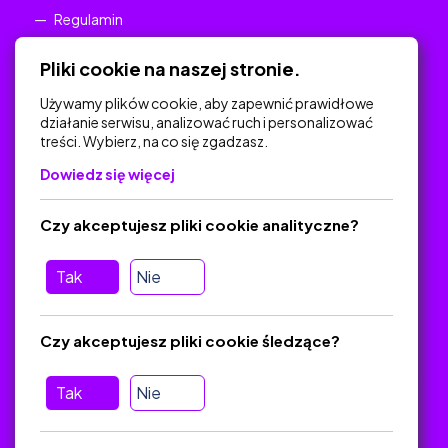
Regulamin
Polityka Prywatności
Pliki cookie na naszej stronie.
Używamy plików cookie, aby zapewnić prawidłowe
działanie serwisu, analizować ruch i personalizować
treści. Wybierz, na co się zgadzasz.
Na skróty
Dowiedz się więcej
Polityka Prywatności
Regulamin
Czy akceptujesz pliki cookie analityczne?
O platformie
Baza materiałów dydaktycznych
Tak
Nie
Jak zostać autorem
FAQ
Czy akceptujesz pliki cookie śledzące?
Tak
Nie
Pomoc
Masz pytania? Wyślij e-mail:
admin@zlotynauczyciel.pl