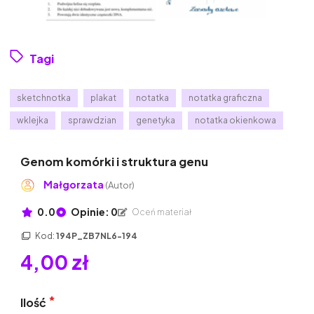
Tagi
sketchnotka
plakat
notatka
notatka graficzna
wklejka
sprawdzian
genetyka
notatka okienkowa
Genom komórki i struktura genu
Małgorzata
(Autor)
0.0
Opinie: 0
Oceń materiał
Kod:
194P_ZB7NL6-194
4,00 zł
Ilość