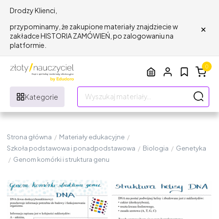
Drodzy Klienci,
×
przypominamy, że zakupione materiały znajdziecie w
zakładce HISTORIA ZAMÓWIEŃ, po zalogowaniu na
platformie.
0
Kategorie
Strona główna
/
Materiały edukacyjne
/
Szkoła podstawowa i ponadpodstawowa
/
Biologia
/
Genetyka
/
Genom komórki i struktura genu