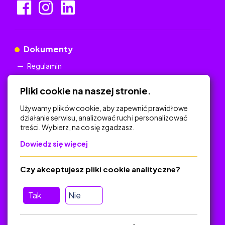
Dokumenty
Regulamin
Polityka Prywatności
Pliki cookie na naszej stronie.
Używamy plików cookie, aby zapewnić prawidłowe
działanie serwisu, analizować ruch i personalizować
treści. Wybierz, na co się zgadzasz.
Na skróty
Dowiedz się więcej
Polityka Prywatności
Regulamin
Czy akceptujesz pliki cookie analityczne?
O platformie
Baza materiałów dydaktycznych
Tak
Nie
Jak zostać autorem
FAQ