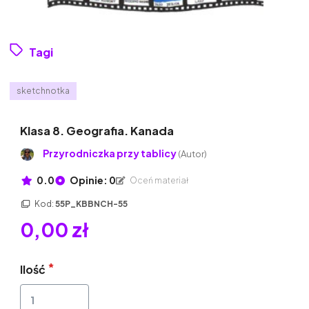
Tagi
sketchnotka
Klasa 8. Geografia. Kanada
Przyrodniczka przy tablicy
(Autor)
0.0
Opinie: 0
Oceń materiał
Kod:
55P_KBBNCH-55
0,00 zł
Ilość