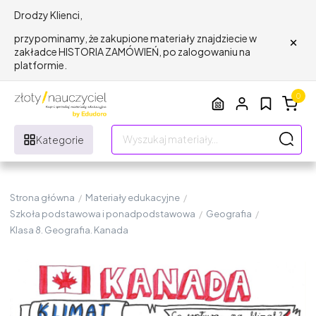
Drodzy Klienci,
×
przypominamy, że zakupione materiały znajdziecie w
zakładce HISTORIA ZAMÓWIEŃ, po zalogowaniu na
platformie.
0
Kategorie
Strona główna
/
Materiały edukacyjne
/
Szkoła podstawowa i ponadpodstawowa
/
Geografia
/
Klasa 8. Geografia. Kanada