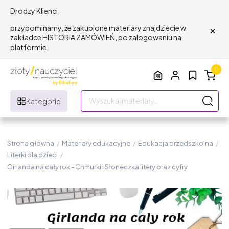
Drodzy Klienci,
×
przypominamy, że zakupione materiały znajdziecie w
zakładce HISTORIA ZAMÓWIEŃ, po zalogowaniu na
platformie.
0
Kategorie
Strona główna
/
Materiały edukacyjne
/
Edukacja przedszkolna
/
Literki dla dzieci
/
Girlanda na cały rok - Chmurki i Słoneczka litery oraz cyfry