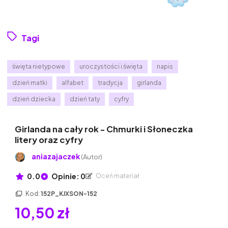
Tagi
święta nietypowe
uroczystości i święta
napis
dzień matki
alfabet
tradycja
girlanda
dzień dziecka
dzień taty
cyfry
Girlanda na cały rok - Chmurki i Słoneczka
litery oraz cyfry
aniazajaczek
(Autor)
0.0
Opinie: 0
Oceń materiał
Kod:
152P_KJXSON-152
10,50 zł