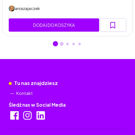
aniazajaczek
DODAJ DO KOSZYKA
Tu nas znajdziesz
Kontakt
Śledź nas w Social Media