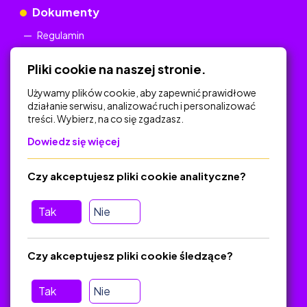
Dokumenty
Regulamin
Polityka Prywatności
Pliki cookie na naszej stronie.
Używamy plików cookie, aby zapewnić prawidłowe
działanie serwisu, analizować ruch i personalizować
treści. Wybierz, na co się zgadzasz.
Na skróty
Dowiedz się więcej
Polityka Prywatności
Regulamin
Czy akceptujesz pliki cookie analityczne?
O platformie
Baza materiałów dydaktycznych
Tak
Nie
Jak zostać autorem
FAQ
Czy akceptujesz pliki cookie śledzące?
Tak
Nie