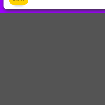
ZlotyNa