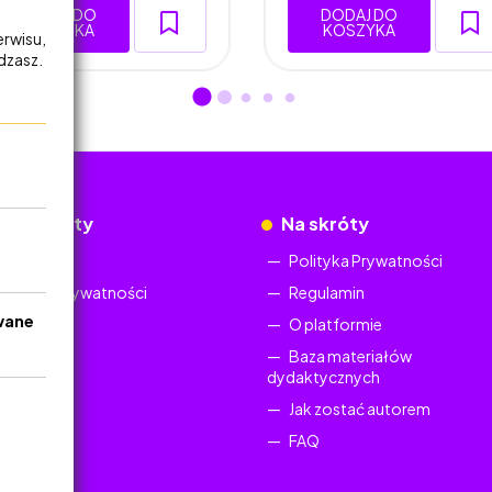
DODAJ DO
DODAJ DO
KOSZYKA
KOSZYKA
erwisu,
adzasz.
okumenty
Na skróty
Regulamin
Polityka Prywatności
Polityka Prywatności
Regulamin
wane
O platformie
Baza materiałów
dydaktycznych
Jak zostać autorem
FAQ