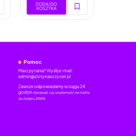
DODAJ DO
DODAJ 
KOSZYKA
KOSZY
Pomoc
Masz pytania? Wyślij e-mail:
admin@zlotynauczyciel.pl
Zawsze odpowiadamy w ciągu 24
godzin
(Sprawdź, czy wiadomość nie trafiła
do folderu SPAM)