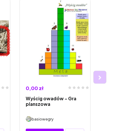
0,00 zł
0,00 zł
Wyścig owadów – Gra
Wyścig pt
planszowa
planszowa
basiowegry
basioweg