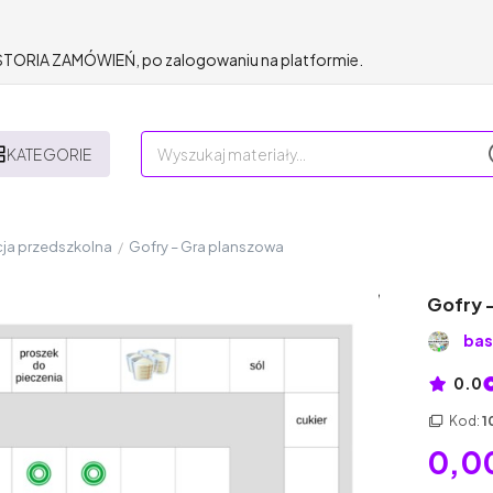
HISTORIA ZAMÓWIEŃ, po zalogowaniu na platformie.
KATEGORIE
ja przedszkolna
/
Gofry – Gra planszowa
Gofry 
bas
0.0
Kod:
1
0,00