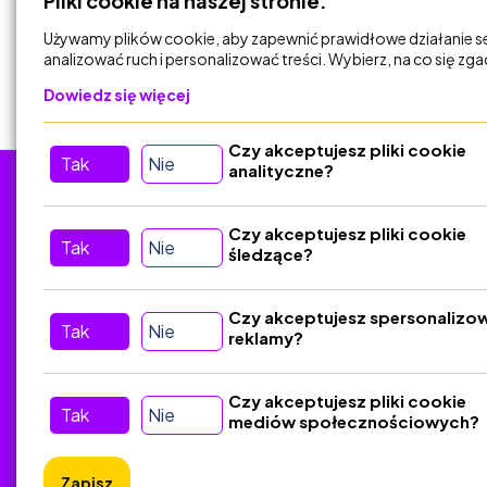
Pliki cookie na naszej stronie.
DODAJ DO
KOSZYKA
Używamy plików cookie, aby zapewnić prawidłowe działanie s
analizować ruch i personalizować treści. Wybierz, na co się zg
Dowiedz się więcej
Czy akceptujesz pliki cookie
Tak
Nie
analityczne?
Tu nas znajdziesz
D
Czy akceptujesz pliki cookie
Tak
Nie
śledzące?
Kontakt
Śledź nas w Social Media
Czy akceptujesz spersonalizo
Tak
Nie
reklamy?
Czy akceptujesz pliki cookie
Tak
Nie
mediów społecznościowych?
Zapisz