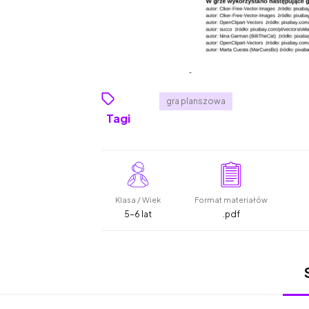
gra planszowa
Tagi
Klasa / Wiek
Format materiałów
5-6 lat
.pdf