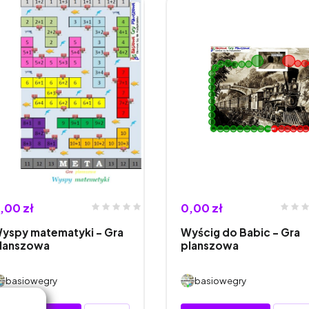
,00 zł
0,00 zł
yspy matematyki – Gra
Wyścig do Babic – Gra
lanszowa
planszowa
basiowegry
basiowegry