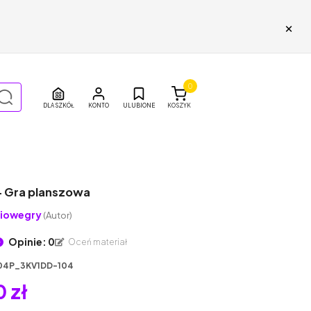
×
0
DLA SZKÓŁ
ULUBIONE
KOSZYK
– Gra planszowa
iowegry
(Autor)
Opinie: 0
Oceń materiał
04P_3KV1DD-104
 zł