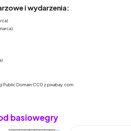
rzowe i wydarzenia:
rca)
marca)
a)
cji Public Domain CC0 z pixabay.com
 od basiowegry