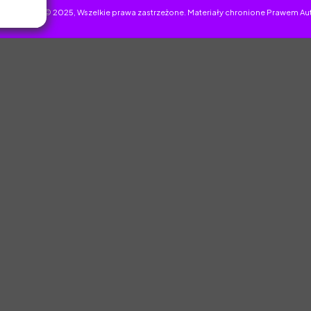
uczyciel.pl © 2025, Wszelkie prawa zastrzeżone. Materiały chronione Prawem Au