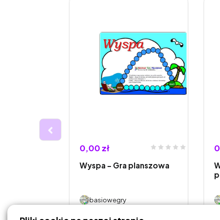
0,00 zł
0
erewskiego
Wyspa – Gra planszowa
W
wa
p
basiowegry