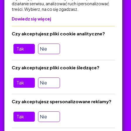
działanie serwisu, analizować ruch i personalizować
treści. Wybierz, na co się zgadzasz.
Na skróty
Dowiedz się więcej
Polityka Prywatności
Regulamin
Czy akceptujesz pliki cookie analityczne?
O platformie
Baza materiałów dydaktycznych
Tak
Nie
Jak zostać autorem
FAQ
Czy akceptujesz pliki cookie śledzące?
Tak
Nie
Pomoc
Masz pytania? Wyślij e-mail:
admin@zlotynauczyciel.pl
Czy akceptujesz spersonalizowane reklamy?
Zawsze odpowiadamy w ciągu 24 godzin
(Sprawdź, czy
wiadomość nie trafiła do folderu SPAM)
Tak
Nie