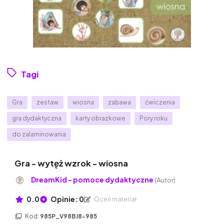
Tagi
Gra
zestaw
wiosna
zabawa
ćwiczenia
gra dydaktyczna
karty obrazkowe
Pory roku
do zalaminowania
Gra - wytęż wzrok - wiosna
DreamKid - pomoce dydaktyczne
(Autor)
0.0
Opinie: 0
Oceń materiał
Kod:
985P_V98BJ8-985