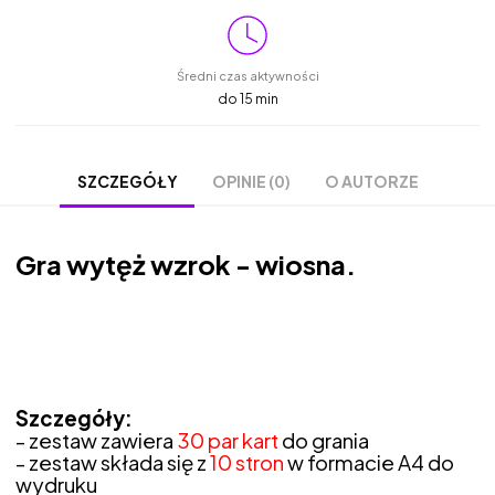
Średni czas aktywności
do 15 min
OPINIE (0)
O AUTORZE
SZCZEGÓŁY
Gra wytęż wzrok - wiosna.
Szczegóły:
- zestaw zawiera
30 par kart
do grania
- zestaw składa się z
10 stron
w formacie A4 do
wydruku