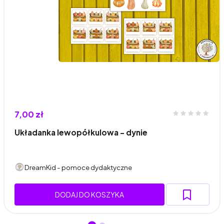
7,00 zł
Układanka lewopółkulowa - dynie
DreamKid - pomoce dydaktyczne
DODAJ DO KOSZYKA