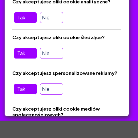
Czy akceptujesz pliki cookie analityczne?
O platformie
Baza materiałów dydaktycznych
Tak
Nie
Jak zostać autorem
FAQ
Czy akceptujesz pliki cookie śledzące?
Tak
Nie
Pomoc
Masz pytania? Wyślij e-mail:
admin@zlotynauczyciel.pl
Czy akceptujesz spersonalizowane reklamy?
Zawsze odpowiadamy w ciągu 24 godzin
(Sprawdź, czy
wiadomość nie trafiła do folderu SPAM)
Tak
Nie
ZlotyNauczyciel.pl © 2025, Wszelkie prawa zastrzeżone.
Czy akceptujesz pliki cookie mediów
Materiały chronione Prawem Autorskim.
społecznościowych?
Tak
Nie