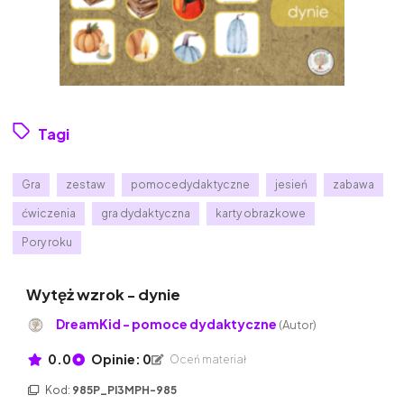
Tagi
Gra
zestaw
pomocedydaktyczne
jesień
zabawa
ćwiczenia
gra dydaktyczna
karty obrazkowe
Pory roku
Wytęż wzrok - dynie
DreamKid - pomoce dydaktyczne
(Autor)
0.0
Opinie: 0
Oceń materiał
Kod:
985P_PI3MPH-985