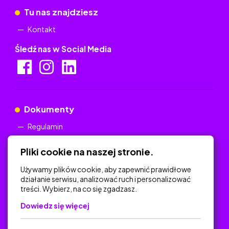
Tu nas znajdziesz
Kontakt
Śledź nas w Social Media
Dokumenty
Regulamin
Polityka Prywatności
Pliki cookie na naszej stronie.
Używamy plików cookie, aby zapewnić prawidłowe
działanie serwisu, analizować ruch i personalizować
treści. Wybierz, na co się zgadzasz.
Na skróty
Dowiedz się więcej
Polityka Prywatności
Regulamin