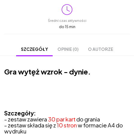
Średni czas aktywności
do 15 min
OPINIE (0)
O AUTORZE
SZCZEGÓŁY
Gra wytęż wzrok - dynie.
Szczegóły:
- zestaw zawiera
30 par kart
do grania
- zestaw składa się z
10 stron
w formacie A4 do
wydruku