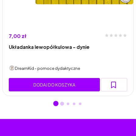
7,00 zł
Układanka lewopółkulowa - dynie
DreamKid - pomoce dydaktyczne
DODAJ DO KOSZYKA