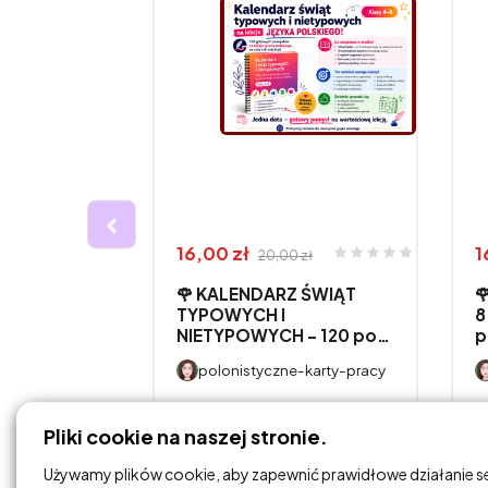
16,00 zł
1
20,00 zł
🌹 KALENDARZ ŚWIĄT

WANIA
TYPOWYCH I
8
NIETYPOWYCH – 120 po…
p
CH W
polonistyczne-karty-pracy
-karty-pracy
DODAJ DO
Pliki cookie na naszej stronie.
KOSZYKA
Używamy plików cookie, aby zapewnić prawidłowe działanie s