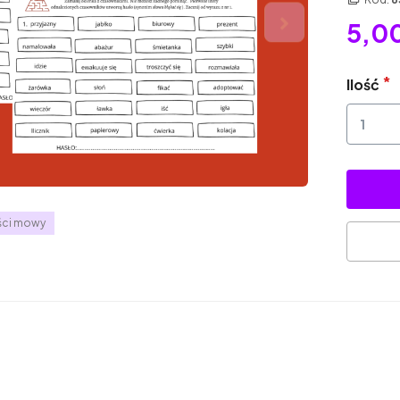
5,00
Ilość
ści mowy