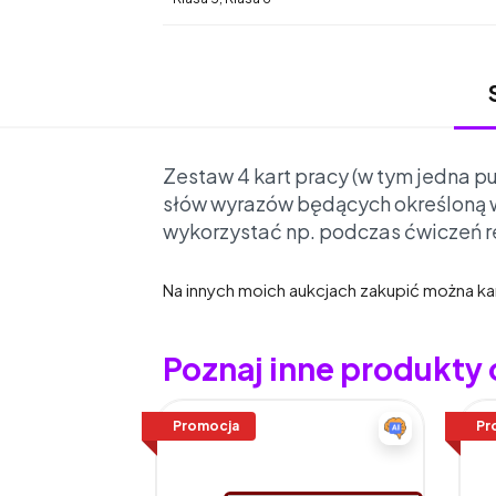
Zestaw 4 kart pracy (w tym jedna p
słów wyrazów będących określoną w
wykorzystać np. podczas ćwiczeń 
Na innych moich aukcjach zakupić można k
Poznaj inne produkty
Promocja
Pr