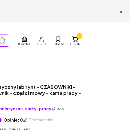
×
0
DLA SZKÓŁ
ULUBIONE
KOSZYK
yczny labirynt - CZASOWNIKI -
nik - części mowy - karta pracy -
onistyczne-karty-pracy
(Autor)
Opinie: 0
Oceń materiał
53P_Z7IHSN-853