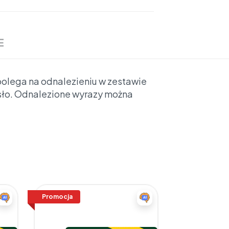
E
polega na odnalezieniu w zestawie
asło. Odnalezione wyrazy można
Promocja
Promocja