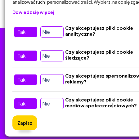
analizować ruch i personalizować treści. Wybierz, na co się zg
Dowiedz się więcej
Czy akceptujesz pliki cookie
Tak
Nie
analityczne?
Tu nas znajdziesz
D
Czy akceptujesz pliki cookie
Tak
Nie
śledzące?
Kontakt
Śledź nas w Social Media
Czy akceptujesz spersonalizo
Tak
Nie
reklamy?
Czy akceptujesz pliki cookie
Tak
Nie
mediów społecznościowych?
Zapisz
ZlotyNa