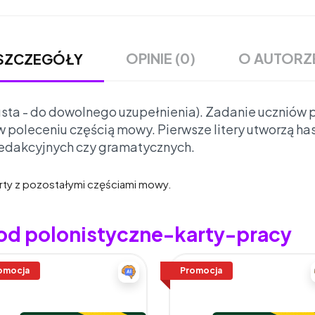
OPINIE (0)
O AUTORZ
SZCZEGÓŁY
usta - do dowolnego uzupełnienia). Zadanie uczniów 
 poleceniu częścią mowy. Pierwsze litery utworzą h
redakcyjnych czy gramatycznych.
arty z pozostałymi częściami mowy.
 od polonistyczne-karty-pracy
omocja
Promocja