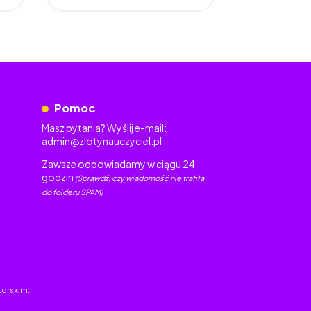
Pomoc
Masz pytania? Wyślij e-mail:
admin@zlotynauczyciel.pl
Zawsze odpowiadamy w ciągu 24
godzin
(Sprawdź, czy wiadomość nie trafiła
do folderu SPAM)
torskim.