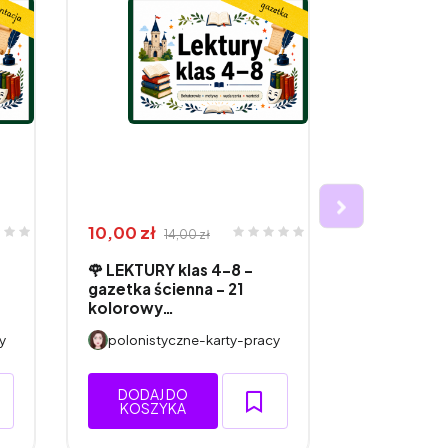
10,00 zł
26,00 zł
14,00 zł
3
🌹 LEKTURY klas 4–8 –
🌹 LEKTUR
gazetka ścienna - 21
- projekt 
kolorowy…
kla…
y
polonistyczne-karty-pracy
polonisty
DODAJ DO
DODAJ 
KOSZYKA
KOSZY