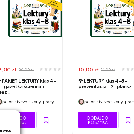
6,00 zł
10,00 zł
20,00 zł
14,00 zł
 PAKIET LEKTURY klas 4–
🌹 LEKTURY klas 4–8 -
 – gazetka ścienna +
prezentacja - 21 plansz
rez…
polonistyczne-karty-pracy
polonistyczne-karty-prac
DODAJ DO
DODAJ DO
KOSZYKA
KOSZYKA
erwisu,