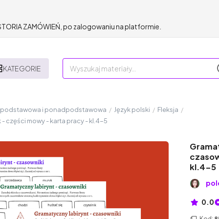
HISTORIA ZAMÓWIEŃ, po zalogowaniu na platformie.
KATEGORIE
a podstawowa i ponadpodstawowa
/
Język polski
/
Fleksja
/
 części mowy - karta pracy - kl.4-5
Gramat
czasow
kl.4-5
pol
0.0
Kod:
8