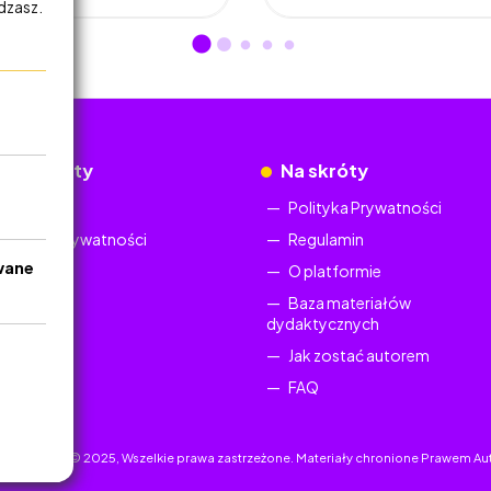
adzasz.
okumenty
Na skróty
Regulamin
Polityka Prywatności
Polityka Prywatności
Regulamin
wane
O platformie
Baza materiałów
dydaktycznych
Jak zostać autorem
FAQ
uczyciel.pl © 2025, Wszelkie prawa zastrzeżone. Materiały chronione Prawem Au