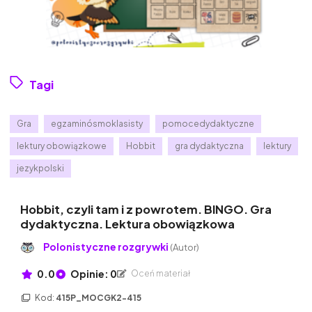
Tagi
Gra
egzaminósmoklasisty
pomocedydaktyczne
lektury obowiązkowe
Hobbit
gra dydaktyczna
lektury
jezykpolski
Hobbit, czyli tam i z powrotem. BINGO. Gra
dydaktyczna. Lektura obowiązkowa
Polonistyczne rozgrywki
(Autor)
0.0
Opinie: 0
Oceń materiał
Kod:
415P_MOCGK2-415