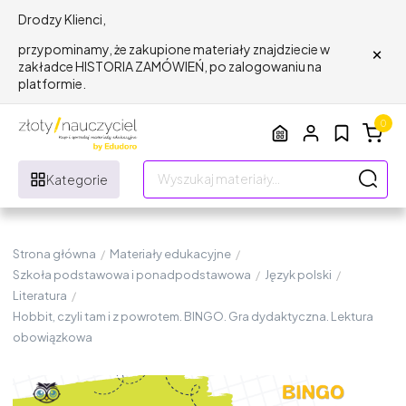
Drodzy Klienci,
×
przypominamy, że zakupione materiały znajdziecie w
zakładce HISTORIA ZAMÓWIEŃ, po zalogowaniu na
platformie.
0
Kategorie
Strona główna
/
Materiały edukacyjne
/
Szkoła podstawowa i ponadpodstawowa
/
Język polski
/
Literatura
/
Hobbit, czyli tam i z powrotem. BINGO. Gra dydaktyczna. Lektura
obowiązkowa