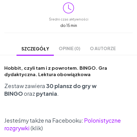
Średni czas aktywności
do 15 min
OPINIE (0)
O AUTORZE
SZCZEGÓŁY
Hobbit, czyli tam i z powrotem. BINGO. Gra
dydaktyczna. Lektura obowiązkowa
Zestaw zawiera
30 plansz do gry w
BINGO
oraz
pytania
.
Jesteśmy także na Facebooku:
Polonistyczne
rozgrywki
(klik)