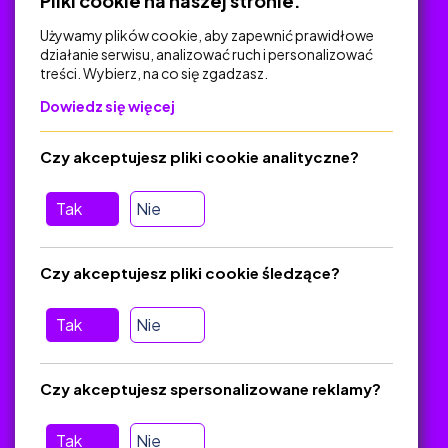
Pliki cookie na naszej stronie.
Używamy plików cookie, aby zapewnić prawidłowe
działanie serwisu, analizować ruch i personalizować
treści. Wybierz, na co się zgadzasz.
Na skróty
Dowiedz się więcej
Polityka Prywatności
Regulamin
Czy akceptujesz pliki cookie analityczne?
O platformie
Baza materiałów dydaktycznych
Tak
Nie
Jak zostać autorem
FAQ
Czy akceptujesz pliki cookie śledzące?
Tak
Nie
Pomoc
Masz pytania? Wyślij e-mail:
admin@zlotynauczyciel.pl
Czy akceptujesz spersonalizowane reklamy?
Zawsze odpowiadamy w ciągu 24 godzin
(Sprawdź, czy
wiadomość nie trafiła do folderu SPAM)
Tak
Nie