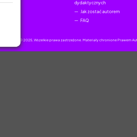
dydaktycznych
Jak zostać autorem
FAQ
uczyciel.pl © 2025, Wszelkie prawa zastrzeżone. Materiały chronione Prawem Au