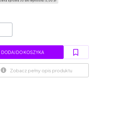
cena sprzed 30 dni wynosiła 13,00 zł
DODAJ DO KOSZYKA
Zobacz pełny opis produktu