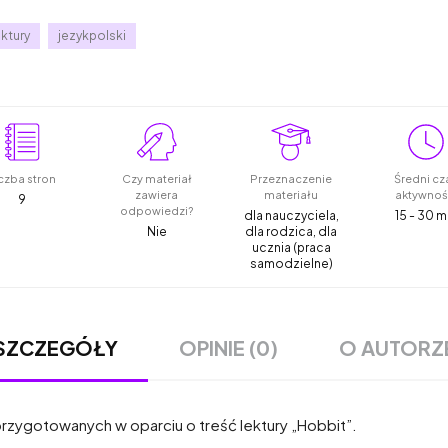
ektury
jezykpolski
czba stron
Czy materiał
Przeznaczenie
Średni cz
zawiera
materiału
aktywnoś
9
odpowiedzi?
dla nauczyciela,
15 - 30 m
Nie
dla rodzica, dla
ucznia (praca
samodzielne)
OPINIE (0)
O AUTORZ
SZCZEGÓŁY
rzygotowanych w oparciu o treść lektury „Hobbit”.