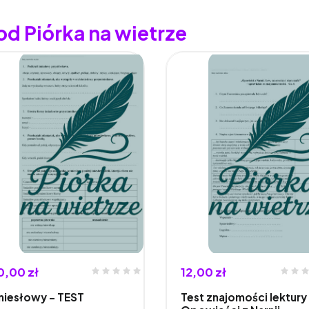
od Piórka na wietrze
0,00 zł
12,00 zł
miesłowy - TEST
Test znajomości lektury