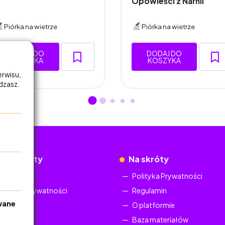
Opowieści z Narnii
Piórka na wietrze
Piórka na wietrze
DODAJ DO
DODAJ DO
KOSZYKA
KOSZYKA
erwisu,
adzasz.
okumenty
Na skróty
Regulamin
Polityka Prywatności
Polityka Prywatności
Regulamin
wane
O platformie
Baza materiałów