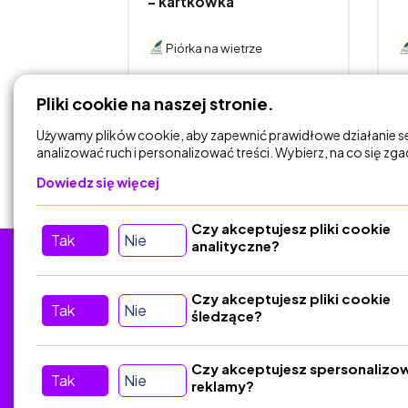
ma...
- kartkówka
acu Broni"
Piórka na wietrze
rze
DODAJ DO
Pliki cookie na naszej stronie.
KOSZYKA
Używamy plików cookie, aby zapewnić prawidłowe działanie s
analizować ruch i personalizować treści. Wybierz, na co się zg
Dowiedz się więcej
Czy akceptujesz pliki cookie
Tak
Nie
analityczne?
Tu nas znajdziesz
D
Czy akceptujesz pliki cookie
Tak
Nie
śledzące?
Kontakt
Śledź nas w Social Media
Czy akceptujesz spersonalizo
Tak
Nie
reklamy?