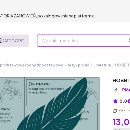
HISTORIA ZAMÓWIEŃ, po zalogowaniu na platformie.
KATEGORIE
a podstawowa i ponadpodstawowa
/
Język polski
/
Literatura
/
HOBBIT J
HOBBIT
Pió
0.0
Kod:
1
13,0