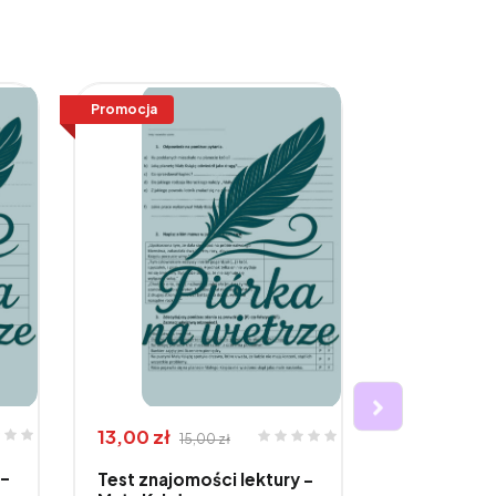
Promocja
13,00 zł
10,00 zł
15,00 zł
 -
Test znajom
Test znajomości lektury -