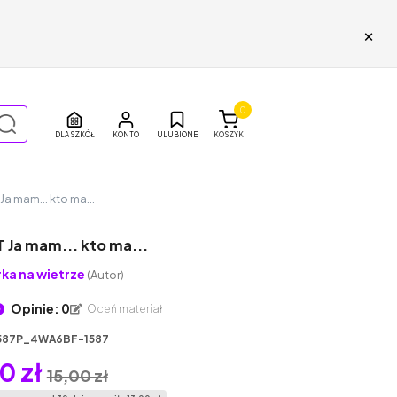
×
0
DLA SZKÓŁ
ULUBIONE
KOSZYK
a mam... kto ma...
 Ja mam... kto ma...
rka na wietrze
(Autor)
Opinie: 0
Oceń materiał
587P_4WA6BF-1587
0 zł
15,00 zł