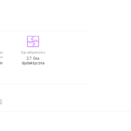
as
Typ aktywności
ci
2.7. Gra
in
dydaktyczna
E