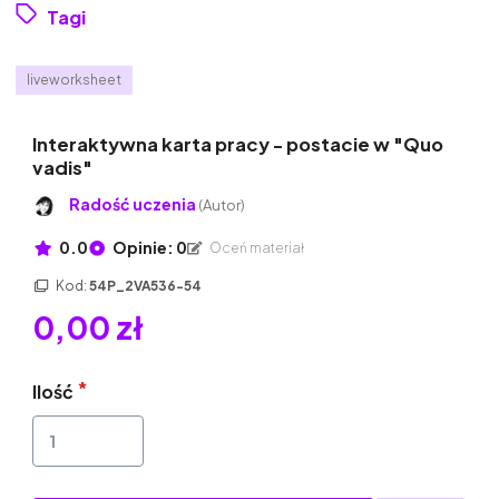
Tagi
liveworksheet
Interaktywna karta pracy - postacie w "Quo
vadis"
Radość uczenia
(Autor)
0.0
Opinie: 0
Oceń materiał
Kod:
54P_2VA536-54
0,00 zł
Ilość