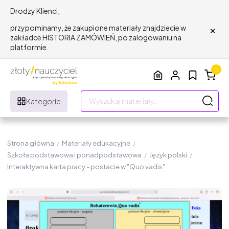
Drodzy Klienci,
×
przypominamy, że zakupione materiały znajdziecie w
zakładce HISTORIA ZAMÓWIEŃ, po zalogowaniu na
platformie.
0
Kategorie
Strona główna
/
Materiały edukacyjne
/
Szkoła podstawowa i ponadpodstawowa
/
Język polski
/
Interaktywna karta pracy - postacie w "Quo vadis"