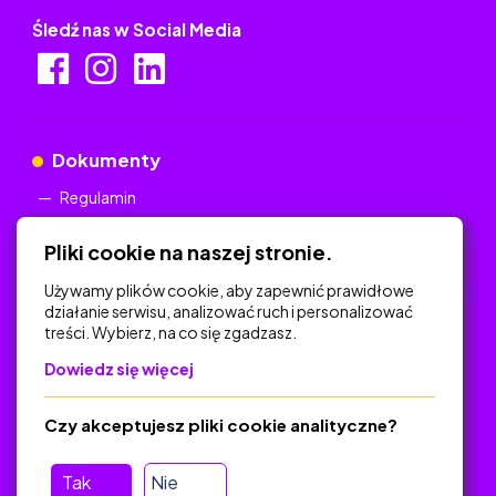
Śledź nas w Social Media
Dokumenty
Regulamin
Polityka Prywatności
Pliki cookie na naszej stronie.
Używamy plików cookie, aby zapewnić prawidłowe
działanie serwisu, analizować ruch i personalizować
treści. Wybierz, na co się zgadzasz.
Na skróty
Dowiedz się więcej
Polityka Prywatności
Regulamin
Czy akceptujesz pliki cookie analityczne?
O platformie
Baza materiałów dydaktycznych
Tak
Nie