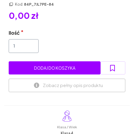
Kod:
84P_7JL7PE-84
0,00 zł
Ilość
DODAJ DO KOSZYKA
Zobacz pełny opis produktu
Klasa / Wiek
Klasa 4