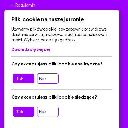
Regulamin
Polityka Prywatności
Pliki cookie na naszej stronie.
Używamy plików cookie, aby zapewnić prawidłowe
działanie serwisu, analizować ruch i personalizować
treści. Wybierz, na co się zgadzasz.
Na skróty
Dowiedz się więcej
Polityka Prywatności
Regulamin
Czy akceptujesz pliki cookie analityczne?
O platformie
Baza materiałów dydaktycznych
Tak
Nie
Jak zostać autorem
FAQ
Czy akceptujesz pliki cookie śledzące?
Tak
Nie
Pomoc
Masz pytania? Wyślij e-mail:
admin@zlotynauczyciel.pl