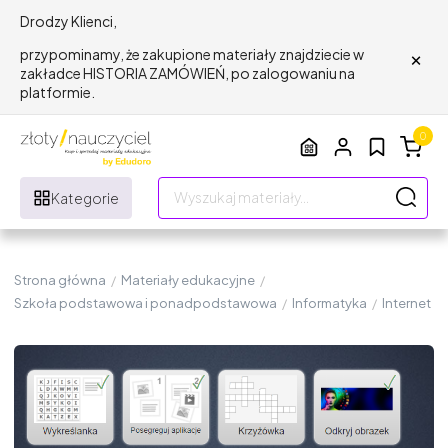
Drodzy Klienci,
×
przypominamy, że zakupione materiały znajdziecie w
zakładce HISTORIA ZAMÓWIEŃ, po zalogowaniu na
platformie.
0
Kategorie
Strona główna
/
Materiały edukacyjne
/
Szkoła podstawowa i ponadpodstawowa
/
Informatyka
/
Internet