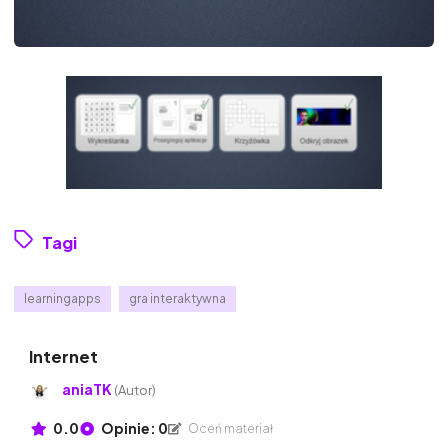
Tagi
learningapps
gra interaktywna
Internet
aniaTK
(Autor)
0.0
Opinie: 0
Oceń materiał