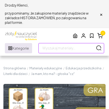
Drodzy Klienci,
×
przypominamy, że zakupione materiały znajdziecie w
zakładce HISTORIA ZAMÓWIEŃ, po zalogowaniu na
platformie.
0
Kategorie
Strona główna
/
Materiały edukacyjne
/
Edukacja przedszkolna
/
Literki dla dzieci
/
Ja mam, kto ma? - głoska "cz"