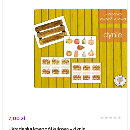
7,00 zł
Układanka lewopółkulowa - dynie