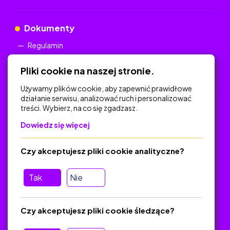
Dokumenty
Regulamin
Polityka Prywatności
Pliki cookie na naszej stronie.
Używamy plików cookie, aby zapewnić prawidłowe
działanie serwisu, analizować ruch i personalizować
treści. Wybierz, na co się zgadzasz.
Na skróty
Dowiedz się więcej
Polityka Prywatności
Regulamin
Czy akceptujesz pliki cookie analityczne?
O platformie
Baza materiałów dydaktycznych
Tak
Nie
Jak zostać autorem
FAQ
Czy akceptujesz pliki cookie śledzące?