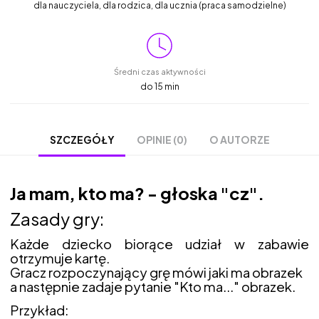
dla nauczyciela, dla rodzica, dla ucznia (praca samodzielne)
Średni czas aktywności
do 15 min
OPINIE (0)
O AUTORZE
SZCZEGÓŁY
Ja mam, kto ma? - głoska "cz".
Zasady gry:
Każde dziecko biorące udział w zabawie
otrzymuje kartę.
Gracz rozpoczynający grę mówi jaki ma obrazek
a następnie zadaje pytanie "Kto ma..." obrazek.
Przykład: