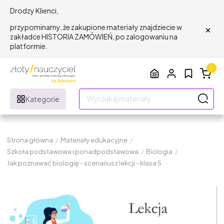
Drodzy Klienci,
×
przypominamy, że zakupione materiały znajdziecie w
zakładce HISTORIA ZAMÓWIEŃ, po zalogowaniu na
platformie.
0
Kategorie
Strona główna
/
Materiały edukacyjne
/
Szkoła podstawowa i ponadpodstawowa
/
Biologia
/
Jak poznawać biologię - scenariusz lekcji - klasa 5