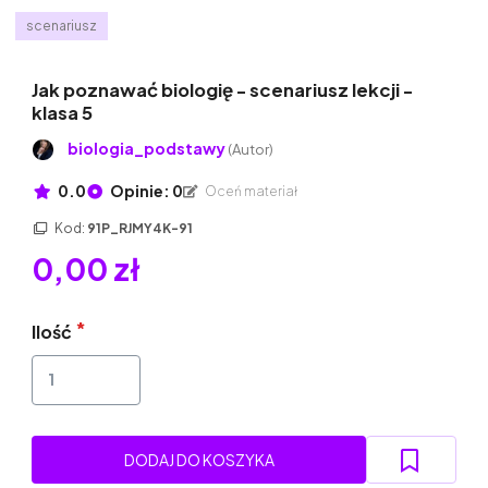
scenariusz
Jak poznawać biologię - scenariusz lekcji -
klasa 5
biologia_podstawy
(Autor)
0.0
Opinie: 0
Oceń materiał
Kod:
91P_RJMY4K-91
0,00 zł
Ilość
DODAJ DO KOSZYKA