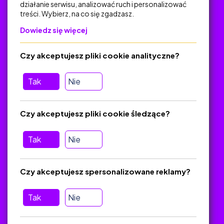
działanie serwisu, analizować ruch i personalizować
treści. Wybierz, na co się zgadzasz.
Na skróty
Dowiedz się więcej
Polityka Prywatności
Regulamin
Czy akceptujesz pliki cookie analityczne?
O platformie
Baza materiałów dydaktycznych
Tak
Nie
Jak zostać autorem
FAQ
Czy akceptujesz pliki cookie śledzące?
Tak
Nie
Pomoc
Masz pytania? Wyślij e-mail:
admin@zlotynauczyciel.pl
Czy akceptujesz spersonalizowane reklamy?
Zawsze odpowiadamy w ciągu 24 godzin
(Sprawdź, czy
wiadomość nie trafiła do folderu SPAM)
Tak
Nie
ZlotyNauczyciel.pl © 2025, Wszelkie prawa zastrzeżone.