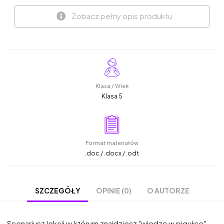
Zobacz pełny opis produktu
Klasa / Wiek
Klasa 5
Format materiałów
.doc / .docx / .odt
OPINIE (0)
O AUTORZE
SZCZEGÓŁY
Scenariusz lekcji w którym znajdziesz "wiedzę w pigułce"