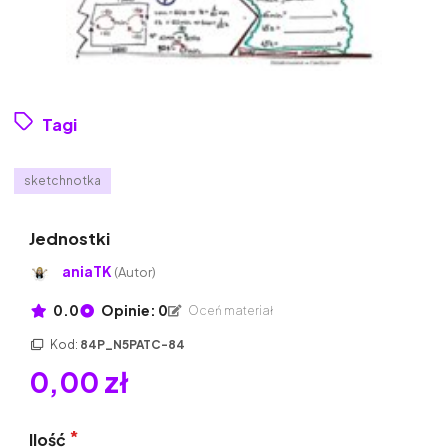
Tagi
sketchnotka
Jednostki
aniaTK
(Autor)
0.0
Opinie: 0
Oceń materiał
Kod:
84P_N5PATC-84
0,00 zł
Ilość