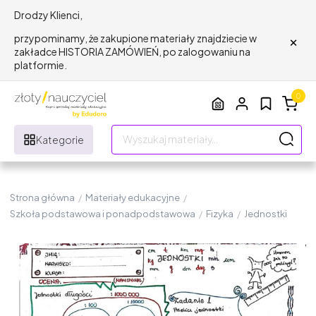
Drodzy Klienci,
×
przypominamy, że zakupione materiały znajdziecie w
zakładce HISTORIA ZAMÓWIEŃ, po zalogowaniu na
platformie.
0
Kategorie
Strona główna
/
Materiały edukacyjne
/
Szkoła podstawowa i ponadpodstawowa
/
Fizyka
/
Jednostki