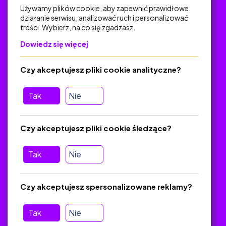
Używamy plików cookie, aby zapewnić prawidłowe
działanie serwisu, analizować ruch i personalizować
treści. Wybierz, na co się zgadzasz.
Na skróty
Dowiedz się więcej
Polityka Prywatności
Regulamin
Czy akceptujesz pliki cookie analityczne?
O platformie
Baza materiałów dydaktycznych
Tak
Nie
Jak zostać autorem
FAQ
Czy akceptujesz pliki cookie śledzące?
Tak
Nie
Pomoc
Masz pytania? Wyślij e-mail:
admin@zlotynauczyciel.pl
Czy akceptujesz spersonalizowane reklamy?
Zawsze odpowiadamy w ciągu 24 godzin
(Sprawdź, czy
wiadomość nie trafiła do folderu SPAM)
Tak
Nie