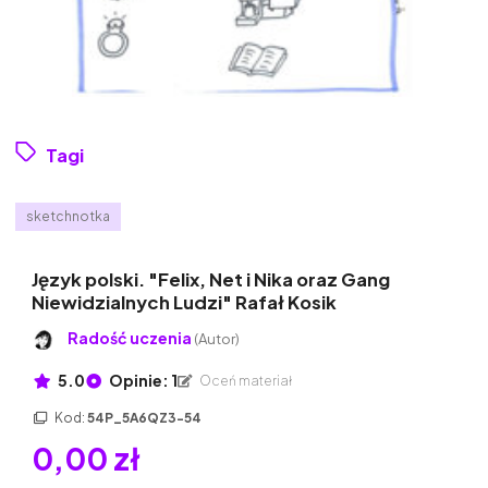
Tagi
sketchnotka
Język polski. "Felix, Net i Nika oraz Gang
Niewidzialnych Ludzi" Rafał Kosik
Radość uczenia
(Autor)
5.0
Opinie: 1
Oceń materiał
Kod:
54P_5A6QZ3-54
0,00 zł