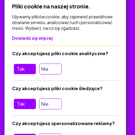
Polityka Prywatności
Pliki cookie na naszej stronie.
Używamy plików cookie, aby zapewnić prawidłowe
działanie serwisu, analizować ruch i personalizować
treści. Wybierz, na co się zgadzasz.
Na skróty
Dowiedz się więcej
Polityka Prywatności
Regulamin
Czy akceptujesz pliki cookie analityczne?
O platformie
Baza materiałów dydaktycznych
Tak
Nie
Jak zostać autorem
FAQ
Czy akceptujesz pliki cookie śledzące?
Tak
Nie
Pomoc
Masz pytania? Wyślij e-mail:
admin@zlotynauczyciel.pl
Czy akceptujesz spersonalizowane reklamy?
Zawsze odpowiadamy w ciągu 24 godzin
(Sprawdź, czy