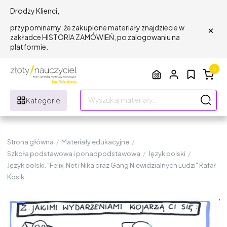
Drodzy Klienci,
×
przypominamy, że zakupione materiały znajdziecie w
zakładce HISTORIA ZAMÓWIEŃ, po zalogowaniu na
platformie.
0
Kategorie
Strona główna
/
Materiały edukacyjne
/
Szkoła podstawowa i ponadpodstawowa
/
Język polski
/
Język polski. "Felix, Net i Nika oraz Gang Niewidzialnych Ludzi" Rafał
Kosik