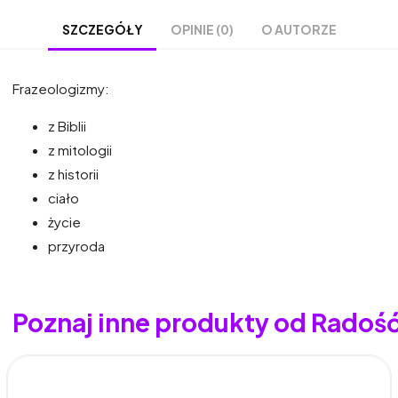
OPINIE (0)
O AUTORZE
SZCZEGÓŁY
Frazeologizmy:
z Biblii
z mitologii
z historii
ciało
życie
przyroda
Poznaj inne produkty od Radoś