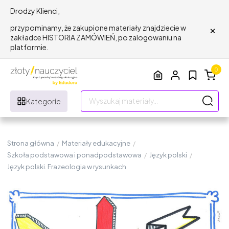
Drodzy Klienci,
×
przypominamy, że zakupione materiały znajdziecie w
zakładce HISTORIA ZAMÓWIEŃ, po zalogowaniu na
platformie.
0
Kategorie
Strona główna
/
Materiały edukacyjne
/
Szkoła podstawowa i ponadpodstawowa
/
Język polski
/
Język polski. Frazeologia w rysunkach