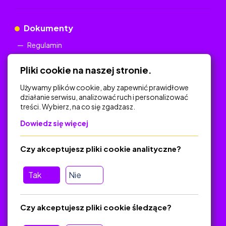
Dokumenty
Regulamin
Polityka Prywatności
Pliki cookie na naszej stronie.
Używamy plików cookie, aby zapewnić prawidłowe
działanie serwisu, analizować ruch i personalizować
treści. Wybierz, na co się zgadzasz.
Na skróty
Dowiedz się więcej
Polityka Prywatności
Regulamin
Czy akceptujesz pliki cookie analityczne?
O platformie
Baza materiałów dydaktycznych
Tak
Nie
Jak zostać autorem
FAQ
Czy akceptujesz pliki cookie śledzące?