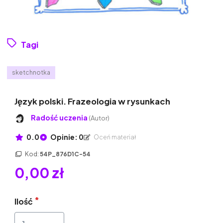
Tagi
sketchnotka
Język polski. Frazeologia w rysunkach
Radość uczenia
(Autor)
0.0
Opinie: 0
Oceń materiał
Kod:
54P_876D1C-54
0,00 zł
Ilość