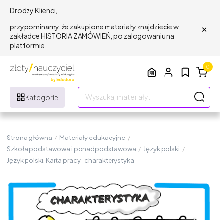
Drodzy Klienci,
×
przypominamy, że zakupione materiały znajdziecie w
zakładce HISTORIA ZAMÓWIEŃ, po zalogowaniu na
platformie.
0
Kategorie
Strona główna
/
Materiały edukacyjne
/
Szkoła podstawowa i ponadpodstawowa
/
Język polski
/
Język polski. Karta pracy- charakterystyka