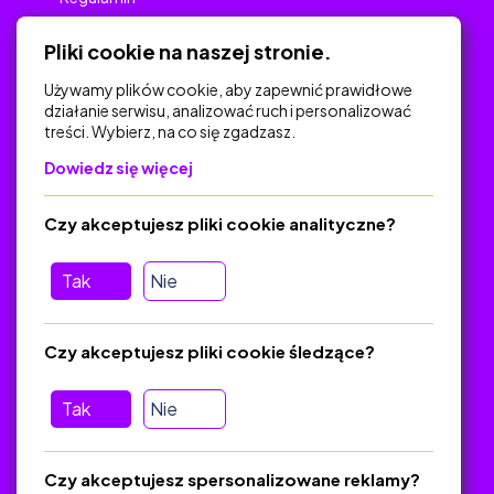
Polityka Prywatności
Pliki cookie na naszej stronie.
Używamy plików cookie, aby zapewnić prawidłowe
działanie serwisu, analizować ruch i personalizować
treści. Wybierz, na co się zgadzasz.
Na skróty
Dowiedz się więcej
Polityka Prywatności
Regulamin
Czy akceptujesz pliki cookie analityczne?
O platformie
Baza materiałów dydaktycznych
Tak
Nie
Jak zostać autorem
FAQ
Czy akceptujesz pliki cookie śledzące?
Tak
Nie
Pomoc
Masz pytania? Wyślij e-mail:
admin@zlotynauczyciel.pl
Czy akceptujesz spersonalizowane reklamy?