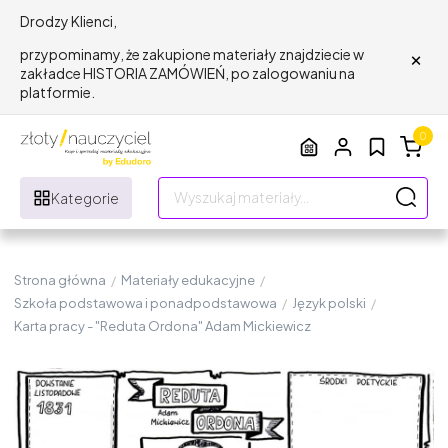
Drodzy Klienci,
×
przypominamy, że zakupione materiały znajdziecie w
zakładce HISTORIA ZAMÓWIEŃ, po zalogowaniu na
platformie.
0
Kategorie
Strona główna
/
Materiały edukacyjne
/
Szkoła podstawowa i ponadpodstawowa
/
Język polski
/
Karta pracy - "Reduta Ordona" Adam Mickiewicz