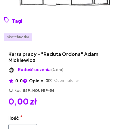
Tagi
sketchnotka
Karta pracy - "Reduta Ordona" Adam
Mickiewicz
Radość uczenia
(Autor)
0.0
Opinie: 0
Oceń materiał
Kod:
54P_HOU9BP-54
0,00 zł
Ilość