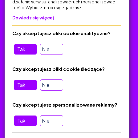
działanie serwisu, analizować ruch i personalizować
treści. Wybierz, na co się zgadzasz.
Na skróty
Dowiedz się więcej
Polityka Prywatności
Regulamin
Czy akceptujesz pliki cookie analityczne?
O platformie
Baza materiałów dydaktycznych
Tak
Nie
Jak zostać autorem
FAQ
Czy akceptujesz pliki cookie śledzące?
Tak
Nie
Pomoc
Masz pytania? Wyślij e-mail:
admin@zlotynauczyciel.pl
Czy akceptujesz spersonalizowane reklamy?
Zawsze odpowiadamy w ciągu 24 godzin
(Sprawdź, czy
wiadomość nie trafiła do folderu SPAM)
Tak
Nie
ZlotyNauczyciel.pl © 2025, Wszelkie prawa zastrzeżone.