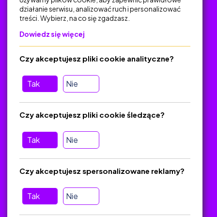
działanie serwisu, analizować ruch i personalizować
treści. Wybierz, na co się zgadzasz.
Na skróty
Dowiedz się więcej
Polityka Prywatności
Regulamin
Czy akceptujesz pliki cookie analityczne?
O platformie
Baza materiałów dydaktycznych
Tak
Nie
Jak zostać autorem
FAQ
Czy akceptujesz pliki cookie śledzące?
Tak
Nie
Pomoc
Masz pytania? Wyślij e-mail:
admin@zlotynauczyciel.pl
Czy akceptujesz spersonalizowane reklamy?
Zawsze odpowiadamy w ciągu 24 godzin
(Sprawdź, czy
wiadomość nie trafiła do folderu SPAM)
Tak
Nie