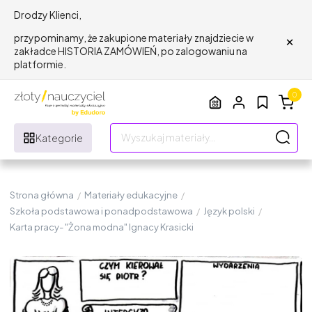
Drodzy Klienci,
×
przypominamy, że zakupione materiały znajdziecie w
zakładce HISTORIA ZAMÓWIEŃ, po zalogowaniu na
platformie.
0
Kategorie
Strona główna
/
Materiały edukacyjne
/
Szkoła podstawowa i ponadpodstawowa
/
Język polski
/
Karta pracy- "Żona modna" Ignacy Krasicki