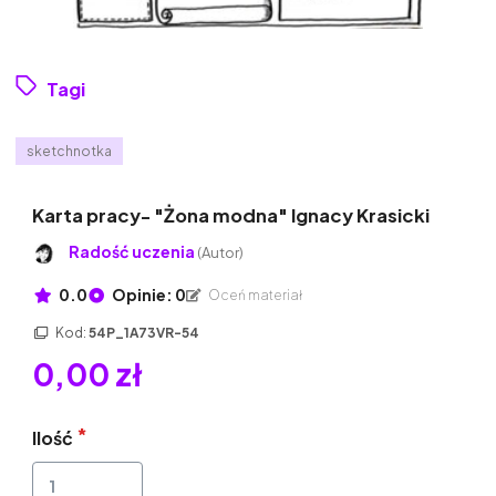
Tagi
sketchnotka
Karta pracy- "Żona modna" Ignacy Krasicki
Radość uczenia
(Autor)
0.0
Opinie: 0
Oceń materiał
Kod:
54P_1A73VR-54
0,00 zł
Ilość