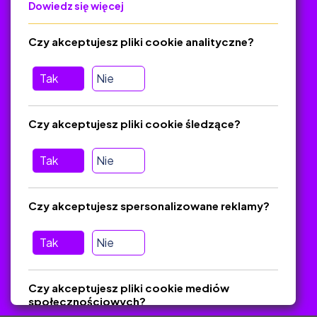
Dowiedz się więcej
Polityka Prywatności
Regulamin
Czy akceptujesz pliki cookie analityczne?
O platformie
Baza materiałów dydaktycznych
Tak
Nie
Jak zostać autorem
FAQ
Czy akceptujesz pliki cookie śledzące?
Tak
Nie
Pomoc
Masz pytania? Wyślij e-mail:
admin@zlotynauczyciel.pl
Czy akceptujesz spersonalizowane reklamy?
Zawsze odpowiadamy w ciągu 24 godzin
(Sprawdź, czy
wiadomość nie trafiła do folderu SPAM)
Tak
Nie
ZlotyNauczyciel.pl © 2025, Wszelkie prawa zastrzeżone.
Czy akceptujesz pliki cookie mediów
Materiały chronione Prawem Autorskim.
społecznościowych?