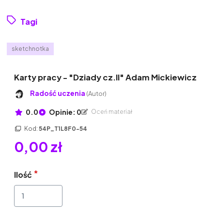
Tagi
sketchnotka
Karty pracy - "Dziady cz.II" Adam Mickiewicz
Radość uczenia
(Autor)
0.0
Opinie: 0
Oceń materiał
Kod:
54P_T1L8F0-54
0,00 zł
Ilość