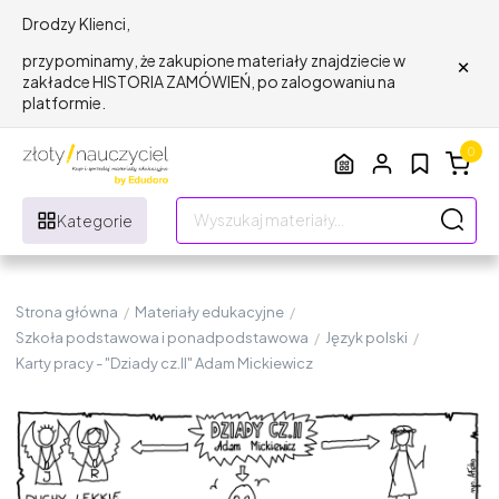
Drodzy Klienci,
×
przypominamy, że zakupione materiały znajdziecie w
zakładce HISTORIA ZAMÓWIEŃ, po zalogowaniu na
platformie.
0
Kategorie
Strona główna
/
Materiały edukacyjne
/
Szkoła podstawowa i ponadpodstawowa
/
Język polski
/
Karty pracy - "Dziady cz.II" Adam Mickiewicz