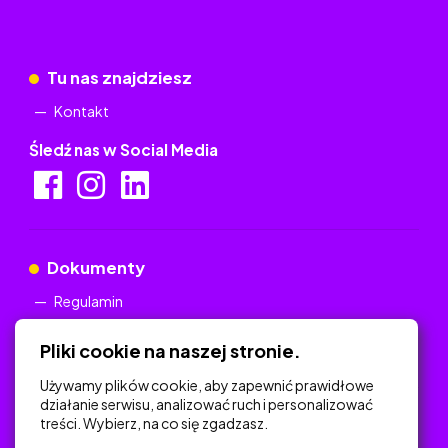
Tu nas znajdziesz
Kontakt
Śledź nas w Social Media
Dokumenty
Regulamin
Polityka Prywatności
Pliki cookie na naszej stronie.
Używamy plików cookie, aby zapewnić prawidłowe
działanie serwisu, analizować ruch i personalizować
treści. Wybierz, na co się zgadzasz.
Na skróty