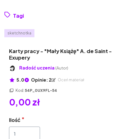
Tagi
sketchnotka
Karty pracy - "Mały Książę" A. de Saint -
Exupery
Radość uczenia
(Autor)
5.0
Opinie: 2
Oceń materiał
Kod:
54P_0UX9FL-54
0,00 zł
Ilość