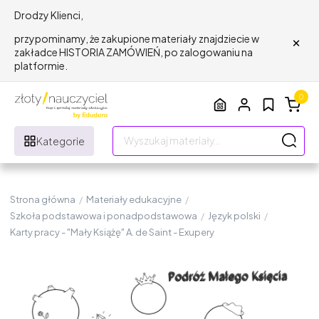
Drodzy Klienci,
×
przypominamy, że zakupione materiały znajdziecie w
zakładce HISTORIA ZAMÓWIEŃ, po zalogowaniu na
platformie.
0
Kategorie
Strona główna
/
Materiały edukacyjne
/
Szkoła podstawowa i ponadpodstawowa
/
Język polski
/
Karty pracy - "Mały Książę" A. de Saint - Exupery