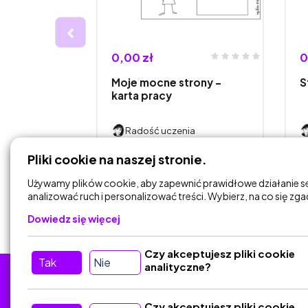
0,00 zł
0
e się -
Moje mocne strony -
S
karta pracy
f…
ia
Radość uczenia
Pliki cookie na naszej stronie.
DODAJ DO
KOSZYKA
Używamy plików cookie, aby zapewnić prawidłowe działanie s
analizować ruch i personalizować treści. Wybierz, na co się zg
Dowiedz się więcej
Czy akceptujesz pliki cookie
Tak
Nie
analityczne?
Tu nas znajdziesz
D
Czy akceptujesz pliki cookie