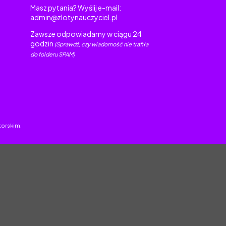
Masz pytania? Wyślij e-mail:
admin@zlotynauczyciel.pl
Zawsze odpowiadamy w ciągu 24
godzin
(Sprawdź, czy wiadomość nie trafiła
do folderu SPAM)
torskim.