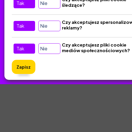
Tak
Nie
śledzące?
Kontakt
Śledź nas w Social Media
Czy akceptujesz spersonalizo
Tak
Nie
reklamy?
Czy akceptujesz pliki cookie
Tak
Nie
mediów społecznościowych?
Zapisz
ZlotyNa