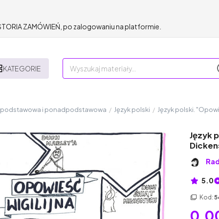
HISTORIA ZAMÓWIEŃ, po zalogowaniu na platformie.
KATEGORIE
a podstawowa i ponadpodstawowa
/
Język polski
/
Język polski. "Opowi
Język p
Dicken
Rad
5.0
Kod:
5
0,00