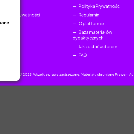
Regulamin
Polityka Prywatności
Polityka Prywatności
Regulamin
wane
O platformie
Baza materiałów
dydaktycznych
Jak zostać autorem
FAQ
uczyciel.pl © 2025, Wszelkie prawa zastrzeżone. Materiały chronione Prawem Au