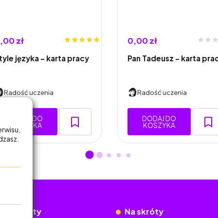
,00 zł
0,00 zł
tyle języka - karta pracy
Pan Tadeusz - karta pra
Radość uczenia
Radość uczenia
DODAJ DO
DODAJ DO
KOSZYKA
KOSZYKA
erwisu,
adzasz.
okumenty
Na skróty