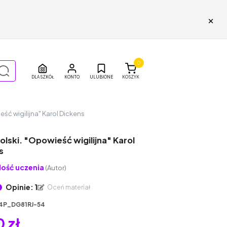
×
0
DLA SZKÓŁ
ULUBIONE
KOSZYK
eść wigilijna" Karol Dickens
olski. "Opowieść wigilijna" Karol
s
ość uczenia
(Autor)
Opinie: 1
Oceń materiał
4P_DG81RJ-54
 zł