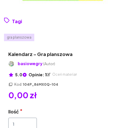
Tagi
gra planszowa
Kalendarz – Gra planszowa
basiowegry
(Autor)
5.0
Opinie: 1
Oceń materiał
Kod:
104P_86MX0Q-104
0,00 zł
Ilość