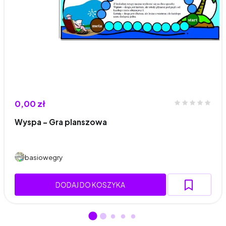
0,00 zł
Wyspa – Gra planszowa
basiowegry
DODAJ DO KOSZYKA