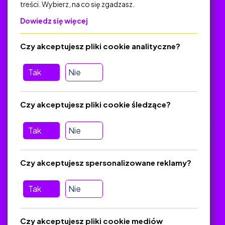
treści. Wybierz, na co się zgadzasz.
Na skróty
Dowiedz się więcej
Polityka Prywatności
Regulamin
Czy akceptujesz pliki cookie analityczne?
O platformie
Baza materiałów dydaktycznych
Tak
Nie
Jak zostać autorem
FAQ
Czy akceptujesz pliki cookie śledzące?
Tak
Nie
Pomoc
Masz pytania? Wyślij e-mail:
admin@zlotynauczyciel.pl
Czy akceptujesz spersonalizowane reklamy?
Zawsze odpowiadamy w ciągu 24 godzin
(Sprawdź, czy
wiadomość nie trafiła do folderu SPAM)
Tak
Nie
ZlotyNauczyciel.pl © 2025, Wszelkie prawa zastrzeżone.
Czy akceptujesz pliki cookie mediów
Materiały chronione Prawem Autorskim.