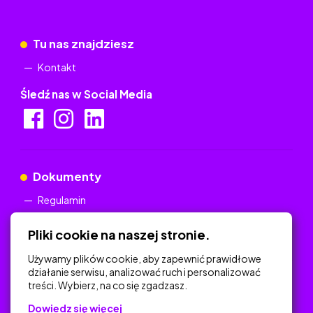
Tu nas znajdziesz
Kontakt
Śledź nas w Social Media
Dokumenty
Regulamin
Polityka Prywatności
Pliki cookie na naszej stronie.
Używamy plików cookie, aby zapewnić prawidłowe
działanie serwisu, analizować ruch i personalizować
treści. Wybierz, na co się zgadzasz.
Na skróty
Dowiedz się więcej
Polityka Prywatności