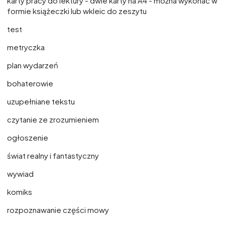
karty pracy do lektury - dwie karty na A4 - można wykonać w
formie książeczki lub wkleic do zeszytu
test
metryczka
plan wydarzeń
bohaterowie
uzupełniane tekstu
czytanie ze zrozumieniem
ogłoszenie
świat realny i fantastyczny
wywiad
komiks
rozpoznawanie części mowy