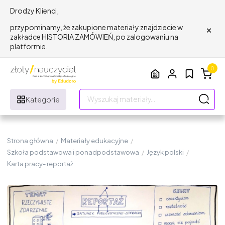
Drodzy Klienci,
×
przypominamy, że zakupione materiały znajdziecie w
zakładce HISTORIA ZAMÓWIEŃ, po zalogowaniu na
platformie.
0
Kategorie
Strona główna
/
Materiały edukacyjne
/
Szkoła podstawowa i ponadpodstawowa
/
Język polski
/
Karta pracy- reportaż