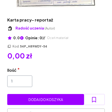
Karta pracy- reportaż
Radość uczenia
(Autor)
0.0
Opinie: 0
Oceń materiał
Kod:
54P_H89WDY-54
0,00 zł
Ilość
DODAJ DO KOSZYKA