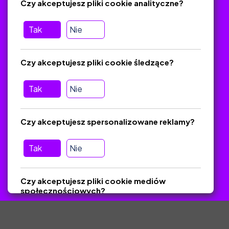
Czy akceptujesz pliki cookie analityczne?
O platformie
Baza materiałów dydaktycznych
Tak
Nie
Jak zostać autorem
FAQ
Czy akceptujesz pliki cookie śledzące?
Tak
Nie
Pomoc
Masz pytania? Wyślij e-mail:
admin@zlotynauczyciel.pl
Czy akceptujesz spersonalizowane reklamy?
Zawsze odpowiadamy w ciągu 24 godzin
(Sprawdź, czy
wiadomość nie trafiła do folderu SPAM)
Tak
Nie
ZlotyNauczyciel.pl © 2025, Wszelkie prawa zastrzeżone.
Czy akceptujesz pliki cookie mediów
Materiały chronione Prawem Autorskim.
społecznościowych?
Tak
Nie