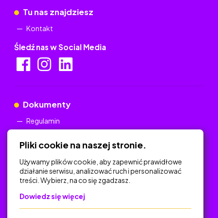
Tu nas znajdziesz
Kontakt
Śledź nas w Social Media
Dokumenty
Regulamin
Polityka Prywatności
Pliki cookie na naszej stronie.
Używamy plików cookie, aby zapewnić prawidłowe
działanie serwisu, analizować ruch i personalizować
treści. Wybierz, na co się zgadzasz.
Na skróty
Dowiedz się więcej
Polityka Prywatności
Regulamin