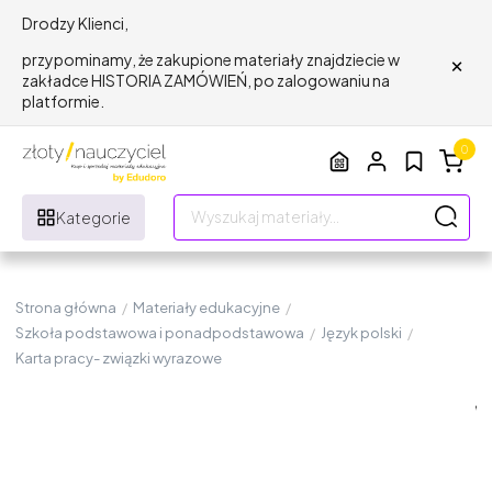
Drodzy Klienci,
×
przypominamy, że zakupione materiały znajdziecie w
zakładce HISTORIA ZAMÓWIEŃ, po zalogowaniu na
platformie.
0
Kategorie
Strona główna
/
Materiały edukacyjne
/
Szkoła podstawowa i ponadpodstawowa
/
Język polski
/
Karta pracy- związki wyrazowe