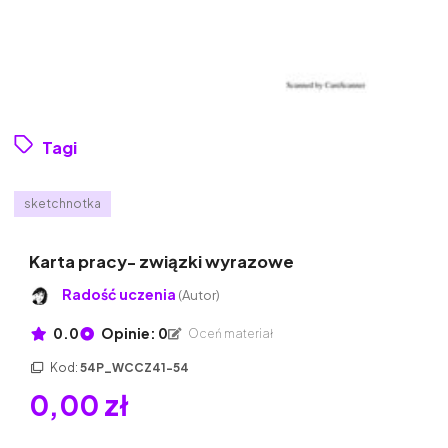
Tagi
sketchnotka
Karta pracy- związki wyrazowe
Radość uczenia
(Autor)
0.0
Opinie: 0
Oceń materiał
Kod:
54P_WCCZ41-54
0,00 zł