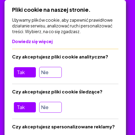
Polityka Prywatności
Pliki cookie na naszej stronie.
Używamy plików cookie, aby zapewnić prawidłowe
działanie serwisu, analizować ruch i personalizować
treści. Wybierz, na co się zgadzasz.
Na skróty
Dowiedz się więcej
Polityka Prywatności
Regulamin
Czy akceptujesz pliki cookie analityczne?
O platformie
Baza materiałów dydaktycznych
Tak
Nie
Jak zostać autorem
FAQ
Czy akceptujesz pliki cookie śledzące?
Tak
Nie
Pomoc
Masz pytania? Wyślij e-mail:
admin@zlotynauczyciel.pl
Czy akceptujesz spersonalizowane reklamy?
Zawsze odpowiadamy w ciągu 24 godzin
(Sprawdź, czy