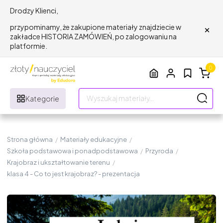
Drodzy Klienci,
×
przypominamy, że zakupione materiały znajdziecie w
zakładce HISTORIA ZAMÓWIEŃ, po zalogowaniu na
platformie.
0
Kategorie
Strona główna
/
Materiały edukacyjne
/
Szkoła podstawowa i ponadpodstawowa
/
Przyroda
/
Krajobraz i ukształtowanie terenu
/
klasa 4 - Co to jest krajobraz? - prezentacja