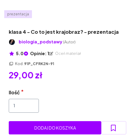
prezentacja
klasa 4 - Co to jest krajobraz? - prezentacja
biologia_podstawy
(Autor)
5.0
Opinie: 1
Oceń materiał
Kod:
91P_CFRK2N-91
29,00 zł
Ilość
DODAJ DO KOSZYKA