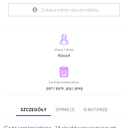
Zobacz pełny opis produktu
Klasa / Wiek
Klasa 4
Format materiałów
.ppt / .pptx, .jpg / .jpeg
OPINIE (1)
O AUTORZE
SZCZEGÓŁY
Co to jest krajobraz - 14 slajdów zawierających