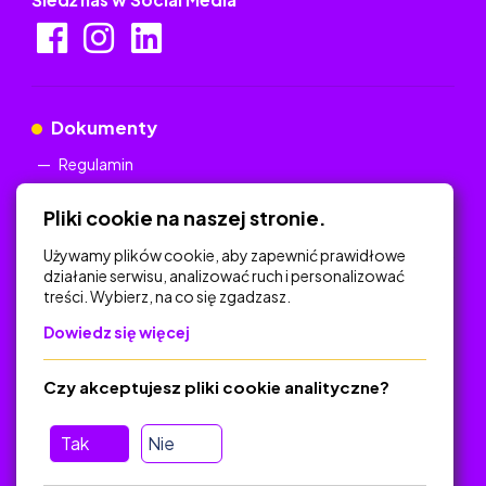
Dokumenty
Regulamin
Polityka Prywatności
Pliki cookie na naszej stronie.
Używamy plików cookie, aby zapewnić prawidłowe
działanie serwisu, analizować ruch i personalizować
treści. Wybierz, na co się zgadzasz.
Na skróty
Dowiedz się więcej
Polityka Prywatności
Regulamin
Czy akceptujesz pliki cookie analityczne?
O platformie
Baza materiałów dydaktycznych
Tak
Nie
Jak zostać autorem