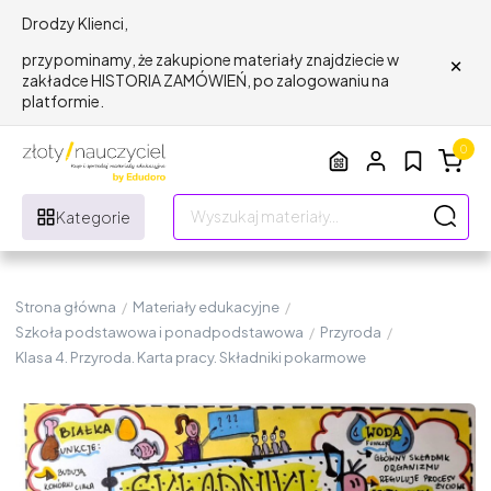
Drodzy Klienci,
×
przypominamy, że zakupione materiały znajdziecie w
zakładce HISTORIA ZAMÓWIEŃ, po zalogowaniu na
platformie.
0
Kategorie
Strona główna
/
Materiały edukacyjne
/
Szkoła podstawowa i ponadpodstawowa
/
Przyroda
/
Klasa 4. Przyroda. Karta pracy. Składniki pokarmowe