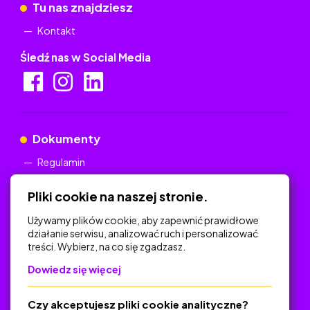
Tu nas znajdziesz
Kontakt
Śledź nas w Social Media
Dokumenty
Regulamin
Polityka Prywatności
Pliki cookie na naszej stronie.
Używamy plików cookie, aby zapewnić prawidłowe
działanie serwisu, analizować ruch i personalizować
treści. Wybierz, na co się zgadzasz.
Na skróty
Dowiedz się więcej
Polityka Prywatności
Regulamin
Czy akceptujesz pliki cookie analityczne?