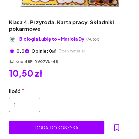
Klasa 4. Przyroda. Karta pracy. Składniki
pokarmowe
Biologia Lubię to - Mariola Dyl
(Autor)
0.0
Opinie: 0
Oceń materiał
Kod:
48P_YV07VU-48
10,50 zł
Ilość
DODAJ DO KOSZYKA