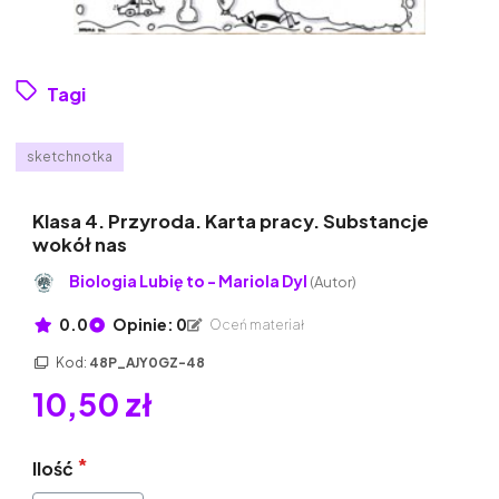
Tagi
sketchnotka
Klasa 4. Przyroda. Karta pracy. Substancje
wokół nas
Biologia Lubię to - Mariola Dyl
(Autor)
0.0
Opinie: 0
Oceń materiał
Kod:
48P_AJY0GZ-48
10,50 zł
Ilość