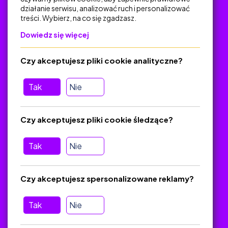
działanie serwisu, analizować ruch i personalizować
treści. Wybierz, na co się zgadzasz.
Na skróty
Dowiedz się więcej
Polityka Prywatności
Regulamin
Czy akceptujesz pliki cookie analityczne?
O platformie
Baza materiałów dydaktycznych
Tak
Nie
Jak zostać autorem
FAQ
Czy akceptujesz pliki cookie śledzące?
Tak
Nie
Pomoc
Masz pytania? Wyślij e-mail:
admin@zlotynauczyciel.pl
Czy akceptujesz spersonalizowane reklamy?
Zawsze odpowiadamy w ciągu 24 godzin
(Sprawdź, czy
wiadomość nie trafiła do folderu SPAM)
Tak
Nie