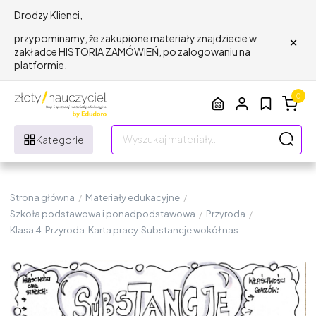
Drodzy Klienci,
×
przypominamy, że zakupione materiały znajdziecie w
zakładce HISTORIA ZAMÓWIEŃ, po zalogowaniu na
platformie.
0
Kategorie
Strona główna
/
Materiały edukacyjne
/
Szkoła podstawowa i ponadpodstawowa
/
Przyroda
/
Klasa 4. Przyroda. Karta pracy. Substancje wokół nas