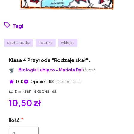
Tagi
sketchnotka
notatka
wklejka
Klasa 4 Przyroda "Rodzaje skał".
Biologia Lubię to - Mariola Dyl
(Autor)
0.0
Opinie: 0
Oceń materiał
Kod:
48P_4KXCN8-48
10,50 zł
Ilość