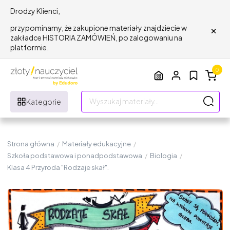
Drodzy Klienci,
×
przypominamy, że zakupione materiały znajdziecie w
zakładce HISTORIA ZAMÓWIEŃ, po zalogowaniu na
platformie.
0
Kategorie
Strona główna
/
Materiały edukacyjne
/
Szkoła podstawowa i ponadpodstawowa
/
Biologia
/
Klasa 4 Przyroda "Rodzaje skał".