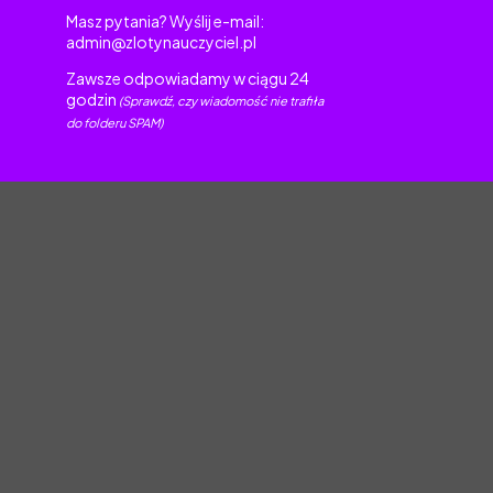
Masz pytania? Wyślij e-mail:
admin@zlotynauczyciel.pl
Zawsze odpowiadamy w ciągu 24
godzin
(Sprawdź, czy wiadomość nie trafiła
do folderu SPAM)
torskim.