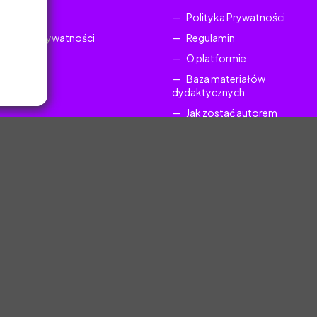
Regulamin
Polityka Prywatności
Polityka Prywatności
Regulamin
O platformie
Baza materiałów
dydaktycznych
Jak zostać autorem
FAQ
uczyciel.pl © 2025, Wszelkie prawa zastrzeżone. Materiały chronione Prawem Au