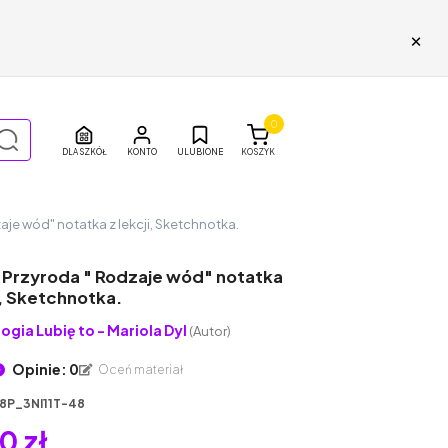
×
0
DLA SZKÓŁ
ULUBIONE
KOSZYK
aje wód" notatka z lekcji, Sketchnotka.
4 Przyroda " Rodzaje wód" notatka
i, Sketchnotka.
logia Lubię to - Mariola Dyl
(Autor)
Opinie: 0
Oceń materiał
8P_3NI11T-48
0 zł