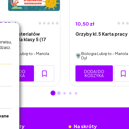
9,00 zł
10,50 zł
estaw materiałów
Grzyby kl.5 Karta pracy
iologia dla klasy 5 (17
erwisu,
otowyc…
adzasz.
Biologia Lubię to - Mariola
Biologia Lubię to - Mariola
Dyl
Dyl
DODAJ DO
DODAJ DO
KOSZYKA
KOSZYKA
wane
okumenty
Na skróty