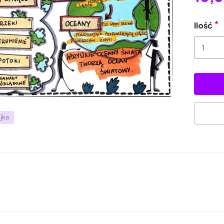
Ilość
jka