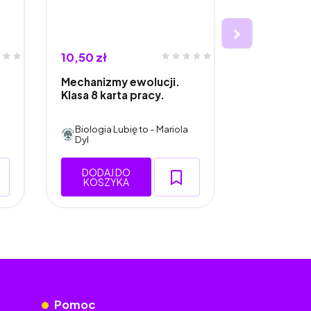
10,50 zł
10,50 zł
Mechanizmy ewolucji.
Mechanizmy
Klasa 8 karta pracy.
Klasa 8, wk
zeszytu.
Biologia Lubię to - Mariola
Biologia L
Dyl
Dyl
DODAJ DO
DODAJ 
KOSZYKA
KOSZY
Pomoc