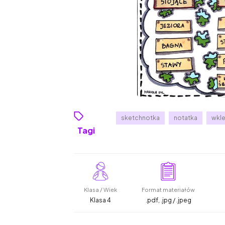
sketchnotka
notatka
wkle
Tagi
Klasa / Wiek
Format materiałów
Klasa 4
.pdf, .jpg / .jpeg