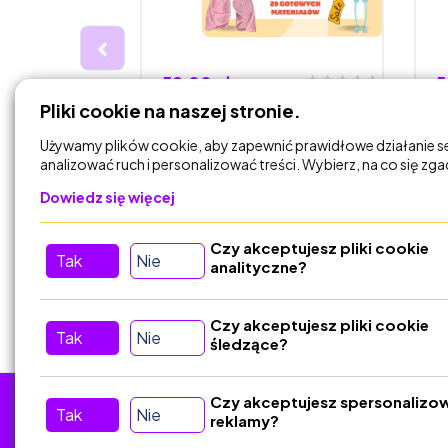
59,00 zł
5
Pliki cookie na naszej stronie.
ałów z
Zestaw materiałów
Z
asy 4, cały
biologia dla klasy 7 (15
b
Używamy plików cookie, aby zapewnić prawidłowe działanie s
kolorow…
g
analizować ruch i personalizować treści. Wybierz, na co się zg
to - Mariola
Biologia Lubię to - Mariola
Dowiedz się więcej
Dyl
Czy akceptujesz pliki cookie
DODAJ DO
Tak
Nie
KOSZYKA
analityczne?
Czy akceptujesz pliki cookie
Tak
Nie
śledzące?
Czy akceptujesz spersonalizo
Tak
Nie
reklamy?
Tu nas znajdziesz
D