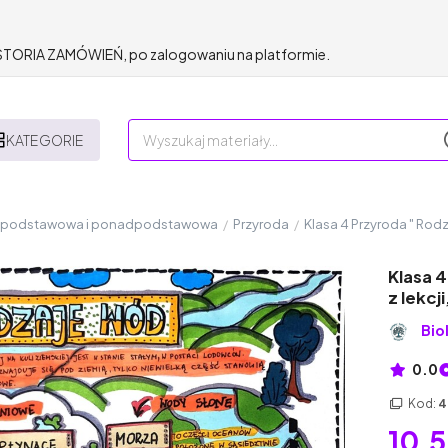
HISTORIA ZAMÓWIEŃ, po zalogowaniu na platformie.
KATEGORIE
a podstawowa i ponadpodstawowa
/
Przyroda
/
Klasa 4 Przyroda " Rodz
Klasa 
z lekcj
Bio
0.0
Kod:
4
10,5