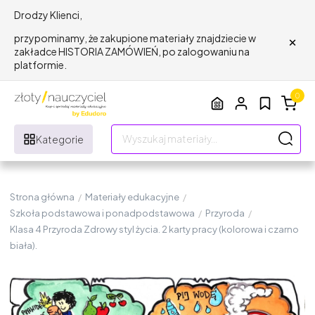
Drodzy Klienci,
×
przypominamy, że zakupione materiały znajdziecie w
zakładce HISTORIA ZAMÓWIEŃ, po zalogowaniu na
platformie.
0
Kategorie
Strona główna
/
Materiały edukacyjne
/
Szkoła podstawowa i ponadpodstawowa
/
Przyroda
/
Klasa 4 Przyroda Zdrowy styl życia. 2 karty pracy (kolorowa i czarno
biała).