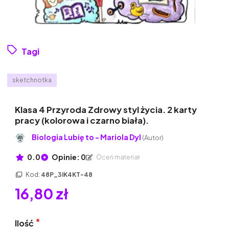
Tagi
sketchnotka
Klasa 4 Przyroda Zdrowy styl życia. 2 karty
pracy (kolorowa i czarno biała).
Biologia Lubię to - Mariola Dyl
(Autor)
0.0
Opinie: 0
Oceń materiał
Kod:
48P_3IK4KT-48
16,80 zł
Ilość