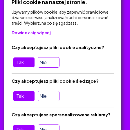
Pliki cookie na naszej stronie.
Używamy plików cookie, aby zapewnić prawidłowe
działanie serwisu, analizować ruch i personalizować
treści. Wybierz, na co się zgadzasz.
Na skróty
Dowiedz się więcej
Polityka Prywatności
Regulamin
Czy akceptujesz pliki cookie analityczne?
O platformie
Baza materiałów dydaktycznych
Tak
Nie
Jak zostać autorem
FAQ
Czy akceptujesz pliki cookie śledzące?
Tak
Nie
Pomoc
Masz pytania? Wyślij e-mail:
admin@zlotynauczyciel.pl
Czy akceptujesz spersonalizowane reklamy?
Zawsze odpowiadamy w ciągu 24 godzin
(Sprawdź, czy
wiadomość nie trafiła do folderu SPAM)
Tak
Nie