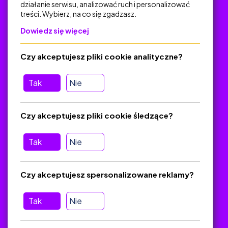
działanie serwisu, analizować ruch i personalizować
treści. Wybierz, na co się zgadzasz.
Na skróty
Dowiedz się więcej
Polityka Prywatności
Regulamin
Czy akceptujesz pliki cookie analityczne?
O platformie
Baza materiałów dydaktycznych
Tak
Nie
Jak zostać autorem
FAQ
Czy akceptujesz pliki cookie śledzące?
Tak
Nie
Pomoc
Masz pytania? Wyślij e-mail:
admin@zlotynauczyciel.pl
Czy akceptujesz spersonalizowane reklamy?
Zawsze odpowiadamy w ciągu 24 godzin
(Sprawdź, czy
wiadomość nie trafiła do folderu SPAM)
Tak
Nie
ZlotyNauczyciel.pl © 2025, Wszelkie prawa zastrzeżone.