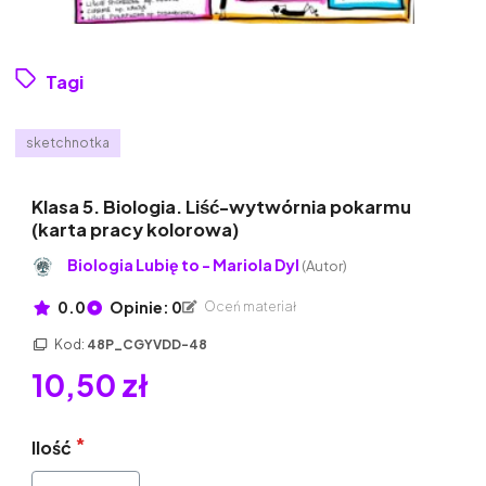
Tagi
sketchnotka
Klasa 5. Biologia. Liść-wytwórnia pokarmu
(karta pracy kolorowa)
Biologia Lubię to - Mariola Dyl
(Autor)
0.0
Opinie: 0
Oceń materiał
Kod:
48P_CGYVDD-48
10,50 zł
Ilość