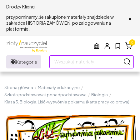
Drodzy Klienci,
×
przypominamy, że zakupione materiały znajdziecie w
zakładce HISTORIA ZAMÓWIEŃ, po zalogowaniu na
platformie.
0
Kategorie
Strona główna
/
Materiały edukacyjne
/
Szkoła podstawowa i ponadpodstawowa
/
Biologia
/
Klasa 5. Biologia. Liść-wytwórnia pokarmu (karta pracy kolorowa)