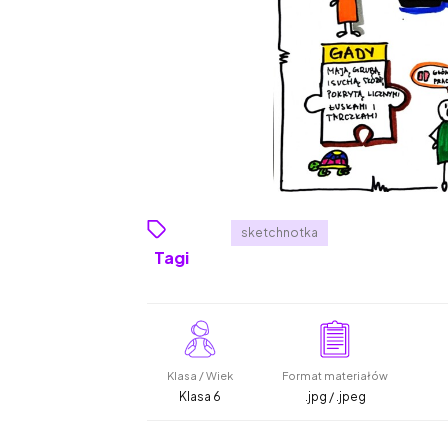
sketchnotka
Tagi
Klasa / Wiek
Format materiałów
Klasa 6
.jpg / .jpeg