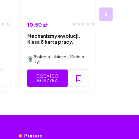
10,50 zł
10,50 zł
Mechanizmy ewolucji.
Mechanizmy
Klasa 8 karta pracy.
Klasa 8, wk
zeszytu.
Biologia Lubię to - Mariola
Biologia L
Dyl
Dyl
DODAJ DO
DODAJ 
KOSZYKA
KOSZY
Pomoc