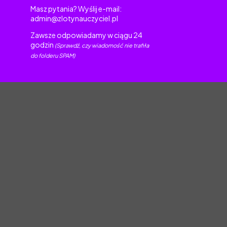
Masz pytania? Wyślij e-mail:
admin@zlotynauczyciel.pl
Zawsze odpowiadamy w ciągu 24
godzin
(Sprawdź, czy wiadomość nie trafiła
do folderu SPAM)
torskim.