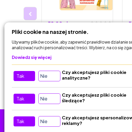
59,00 zł
5
Pliki cookie na naszej stronie.
ałów z
Zestaw materiałów
Z
asy 4, cały
biologia dla klasy 7 (15
b
Używamy plików cookie, aby zapewnić prawidłowe działanie s
kolorow…
g
analizować ruch i personalizować treści. Wybierz, na co się zg
to - Mariola
Biologia Lubię to - Mariola
Dowiedz się więcej
Dyl
Czy akceptujesz pliki cookie
DODAJ DO
Tak
Nie
KOSZYKA
analityczne?
Czy akceptujesz pliki cookie
Tak
Nie
śledzące?
Czy akceptujesz spersonalizo
Tak
Nie
reklamy?
Tu nas znajdziesz
D