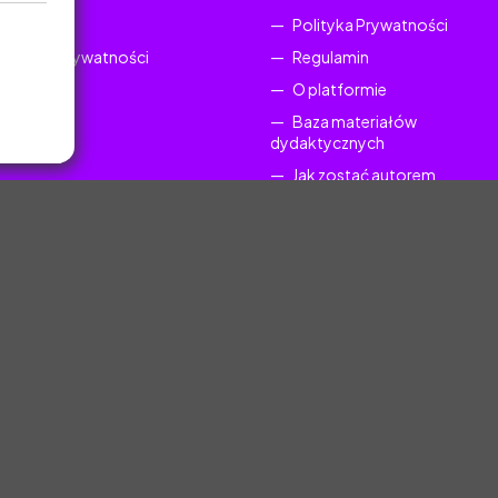
Regulamin
Polityka Prywatności
Polityka Prywatności
Regulamin
O platformie
Baza materiałów
dydaktycznych
Jak zostać autorem
FAQ
uczyciel.pl © 2025, Wszelkie prawa zastrzeżone. Materiały chronione Prawem Au