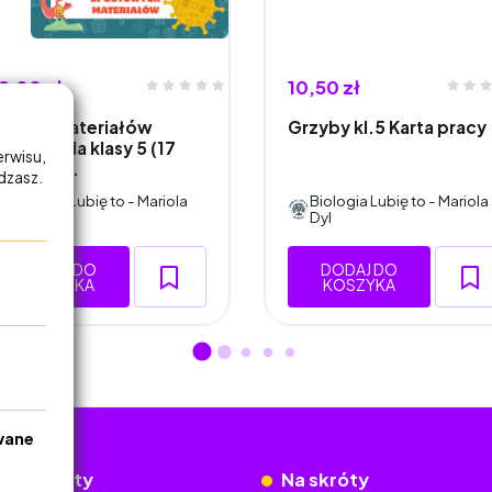
9,00 zł
10,50 zł
estaw materiałów
Grzyby kl.5 Karta pracy
iologia dla klasy 5 (17
erwisu,
otowyc…
adzasz.
Biologia Lubię to - Mariola
Biologia Lubię to - Mariola
Dyl
Dyl
DODAJ DO
DODAJ DO
KOSZYKA
KOSZYKA
wane
okumenty
Na skróty