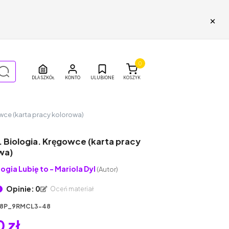
×
0
DLA SZKÓŁ
ULUBIONE
KOSZYK
owce (karta pracy kolorowa)
. Biologia. Kręgowce (karta pracy
wa)
logia Lubię to - Mariola Dyl
(Autor)
Opinie: 0
Oceń materiał
8P_9RMCL3-48
 zł