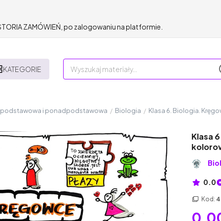
HISTORIA ZAMÓWIEŃ, po zalogowaniu na platformie.
KATEGORIE
a podstawowa i ponadpodstawowa
/
Biologia
/
Klasa 6. Biologia. Kręg
Klasa 6
koloro
Bio
0.0
Kod:
4
0,00