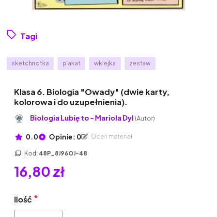
Tagi
sketchnotka
plakat
wklejka
zestaw
Klasa 6. Biologia "Owady" (dwie karty,
kolorowa i do uzupełnienia).
Biologia Lubię to - Mariola Dyl
(Autor)
0.0
Opinie: 0
Oceń materiał
Kod:
48P_8J96OJ-48
16,80 zł
Ilość