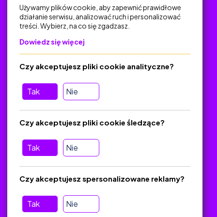
Używamy plików cookie, aby zapewnić prawidłowe
działanie serwisu, analizować ruch i personalizować
treści. Wybierz, na co się zgadzasz.
Na skróty
Dowiedz się więcej
Polityka Prywatności
Regulamin
Czy akceptujesz pliki cookie analityczne?
O platformie
Baza materiałów dydaktycznych
Tak
Nie
Jak zostać autorem
FAQ
Czy akceptujesz pliki cookie śledzące?
Tak
Nie
Pomoc
Masz pytania? Wyślij e-mail:
admin@zlotynauczyciel.pl
Czy akceptujesz spersonalizowane reklamy?
Zawsze odpowiadamy w ciągu 24 godzin
(Sprawdź, czy
wiadomość nie trafiła do folderu SPAM)
Tak
Nie