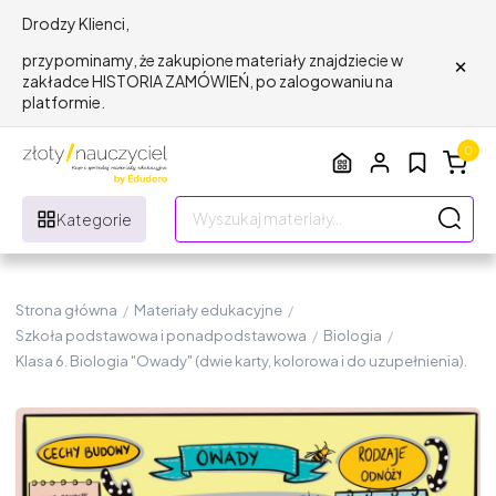
Drodzy Klienci,
×
przypominamy, że zakupione materiały znajdziecie w
zakładce HISTORIA ZAMÓWIEŃ, po zalogowaniu na
platformie.
0
Kategorie
Strona główna
/
Materiały edukacyjne
/
Szkoła podstawowa i ponadpodstawowa
/
Biologia
/
Klasa 6. Biologia "Owady" (dwie karty, kolorowa i do uzupełnienia).