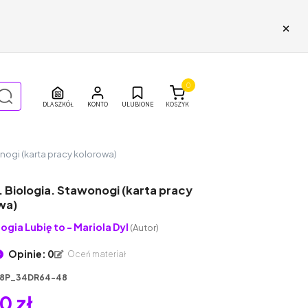
×
0
DLA SZKÓŁ
ULUBIONE
KOSZYK
onogi (karta pracy kolorowa)
. Biologia. Stawonogi (karta pracy
wa)
logia Lubię to - Mariola Dyl
(Autor)
Opinie: 0
Oceń materiał
8P_34DR64-48
0 zł