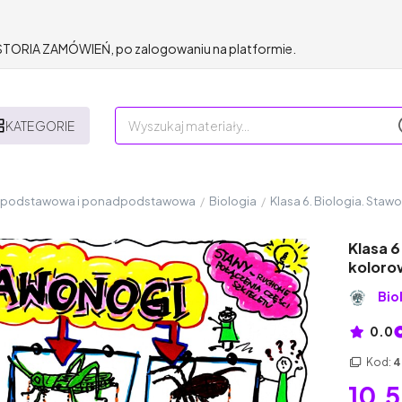
HISTORIA ZAMÓWIEŃ, po zalogowaniu na platformie.
KATEGORIE
a podstawowa i ponadpodstawowa
/
Biologia
/
Klasa 6. Biologia. Staw
Klasa 6
koloro
Bio
0.0
Kod:
4
10,5