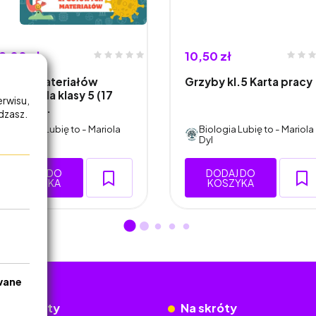
9,00 zł
10,50 zł
estaw materiałów
Grzyby kl.5 Karta pracy
iologia dla klasy 5 (17
erwisu,
otowyc…
adzasz.
Biologia Lubię to - Mariola
Biologia Lubię to - Mariola
Dyl
Dyl
DODAJ DO
DODAJ DO
KOSZYKA
KOSZYKA
wane
okumenty
Na skróty