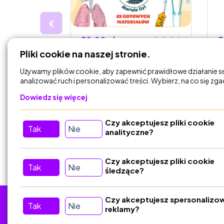
59,00 zł
5
Pliki cookie na naszej stronie.
ałów z
Zestaw materiałów
Z
asy 4, cały
biologia dla klasy 7 (15
b
Używamy plików cookie, aby zapewnić prawidłowe działanie s
kolorow…
g
analizować ruch i personalizować treści. Wybierz, na co się zg
to - Mariola
Biologia Lubię to - Mariola
Dowiedz się więcej
Dyl
Czy akceptujesz pliki cookie
DODAJ DO
Tak
Nie
KOSZYKA
analityczne?
Czy akceptujesz pliki cookie
Tak
Nie
śledzące?
Czy akceptujesz spersonalizo
Tak
Nie
reklamy?
Tu nas znajdziesz
D