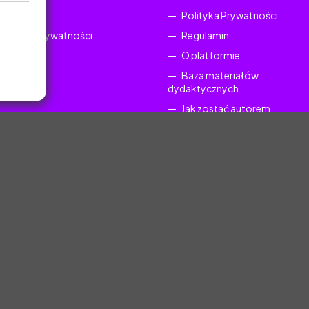
Regulamin
Polityka Prywatności
Polityka Prywatności
Regulamin
O platformie
Baza materiałów
dydaktycznych
Jak zostać autorem
FAQ
uczyciel.pl © 2025, Wszelkie prawa zastrzeżone. Materiały chronione Prawem Au