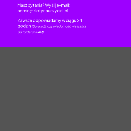
Masz pytania? Wyślij e-mail:
admin@zlotynauczyciel.pl
Zawsze odpowiadamy w ciągu 24
godzin
(Sprawdź, czy wiadomość nie trafiła
do folderu SPAM)
torskim.