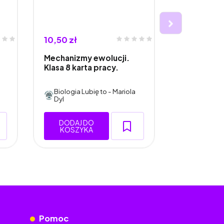
10,50 zł
10,50 zł
Mechanizmy ewolucji.
Mechanizmy
Klasa 8 karta pracy.
Klasa 8, wk
zeszytu.
Biologia Lubię to - Mariola
Biologia L
Dyl
Dyl
DODAJ DO
DODAJ 
KOSZYKA
KOSZY
Pomoc