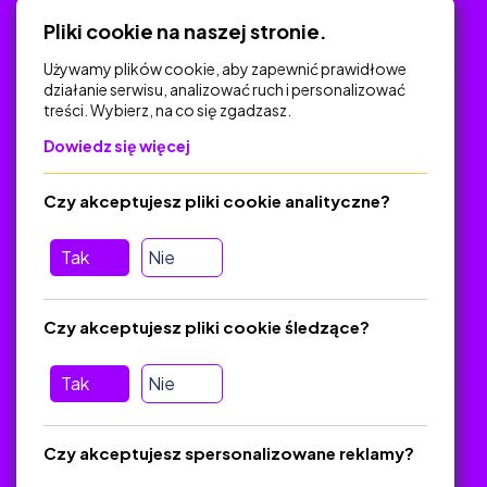
Polityka Prywatności
Pliki cookie na naszej stronie.
Używamy plików cookie, aby zapewnić prawidłowe
działanie serwisu, analizować ruch i personalizować
treści. Wybierz, na co się zgadzasz.
Na skróty
Dowiedz się więcej
Polityka Prywatności
Regulamin
Czy akceptujesz pliki cookie analityczne?
O platformie
Baza materiałów dydaktycznych
Tak
Nie
Jak zostać autorem
FAQ
Czy akceptujesz pliki cookie śledzące?
Tak
Nie
Pomoc
Masz pytania? Wyślij e-mail:
admin@zlotynauczyciel.pl
Czy akceptujesz spersonalizowane reklamy?
Zawsze odpowiadamy w ciągu 24 godzin
(Sprawdź, czy