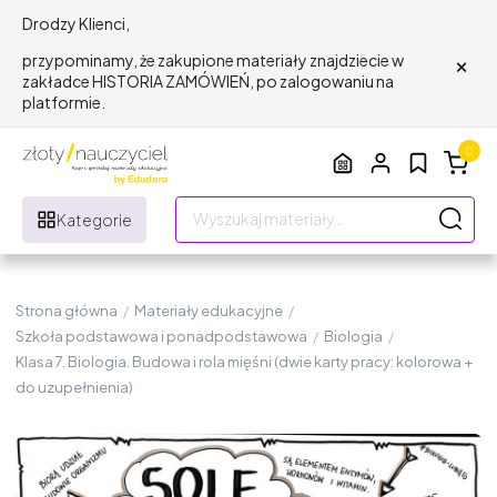
Drodzy Klienci,
×
przypominamy, że zakupione materiały znajdziecie w
zakładce HISTORIA ZAMÓWIEŃ, po zalogowaniu na
platformie.
0
Kategorie
Strona główna
/
Materiały edukacyjne
/
Szkoła podstawowa i ponadpodstawowa
/
Biologia
/
Klasa 7. Biologia. Budowa i rola mięśni (dwie karty pracy: kolorowa +
do uzupełnienia)