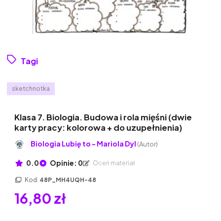
Tagi
sketchnotka
Klasa 7. Biologia. Budowa i rola mięśni (dwie
karty pracy: kolorowa + do uzupełnienia)
Biologia Lubię to - Mariola Dyl
(Autor)
0.0
Opinie: 0
Oceń materiał
Kod:
48P_MH4UQH-48
16,80 zł