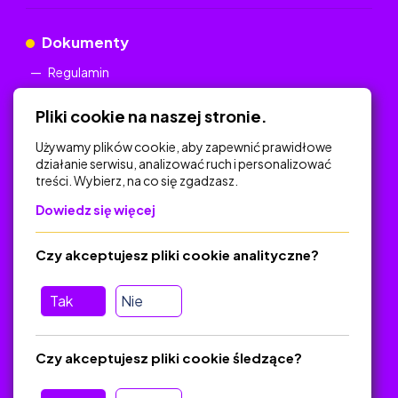
Dokumenty
Regulamin
Polityka Prywatności
Pliki cookie na naszej stronie.
Używamy plików cookie, aby zapewnić prawidłowe
działanie serwisu, analizować ruch i personalizować
treści. Wybierz, na co się zgadzasz.
Na skróty
Dowiedz się więcej
Polityka Prywatności
Regulamin
Czy akceptujesz pliki cookie analityczne?
O platformie
Baza materiałów dydaktycznych
Tak
Nie
Jak zostać autorem
FAQ
Czy akceptujesz pliki cookie śledzące?