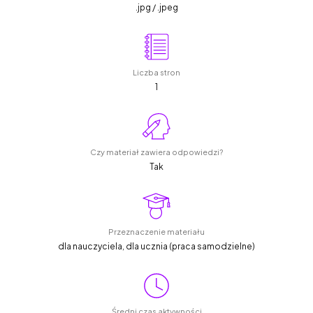
.jpg / .jpeg
Liczba stron
1
Czy materiał zawiera odpowiedzi?
Tak
Przeznaczenie materiału
dla nauczyciela, dla ucznia (praca samodzielne)
Średni czas aktywności