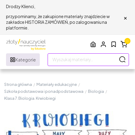
Drodzy Klienci,
×
przypominamy, że zakupione materiały znajdziecie w
zakładce HISTORIA ZAMÓWIEŃ, po zalogowaniu na
platformie.
0
Kategorie
Strona główna
/
Materiały edukacyjne
/
Szkoła podstawowa i ponadpodstawowa
/
Biologia
/
Klasa 7. Biologia. Krwiobiegi